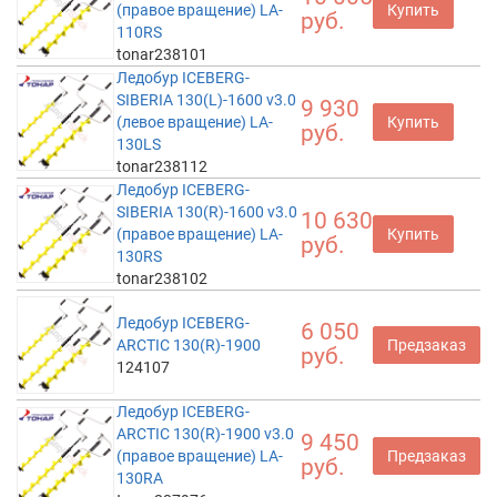
(правое вращение) LA-
Купить
руб.
110RS
tonar238101
Ледобур ICEBERG-
SIBERIA 130(L)-1600 v3.0
9 930
(левое вращение) LA-
Купить
руб.
130LS
tonar238112
Ледобур ICEBERG-
SIBERIA 130(R)-1600 v3.0
10 630
(правое вращение) LA-
Купить
руб.
130RS
tonar238102
Ледобур ICEBERG-
6 050
ARCTIC 130(R)-1900
Предзаказ
руб.
124107
Ледобур ICEBERG-
ARCTIC 130(R)-1900 v3.0
9 450
(правое вращение) LA-
Предзаказ
руб.
130RA