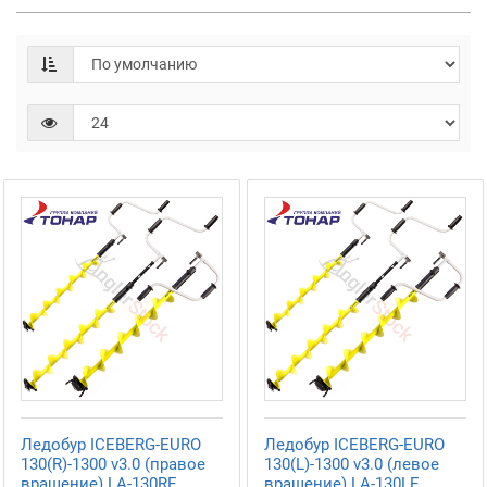
Ледобур ICEBERG-EURO
Ледобур ICEBERG-EURO
130(R)-1300 v3.0 (правое
130(L)-1300 v3.0 (левое
вращение) LA-130RE
вращение) LA-130LE