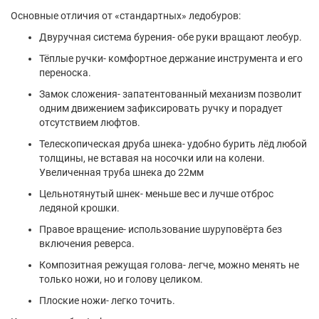
Основные отличия от «стандартных» ледобуров:
Двуручная система бурения- обе руки вращают леобур.
Тёплые ручки- комфортное держание инструмента и его
переноска.
Замок сложения- запатентованный механизм позволит
одним движением зафиксировать ручку и порадует
отсутствием люфтов.
Телескопическая друба шнека- удобно бурить лёд любой
толщины, не вставая на носочки или на колени.
Увеличенная труба шнека до 22мм
Цельнотянутый шнек- меньше вес и лучше отброс
ледяной крошки.
Правое вращение- использование шуруповёрта без
включения реверса.
Композитная режущая голова- легче, можно менять не
только ножи, но и голову целиком.
Плоские ножи- легко точить.