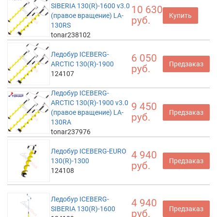
SIBERIA 130(R)-1600 v3.0
10 630
(правое вращение) LA-
Купить
руб.
130RS
tonar238102
Ледобур ICEBERG-
6 050
ARCTIC 130(R)-1900
Предзаказ
руб.
124107
Ледобур ICEBERG-
ARCTIC 130(R)-1900 v3.0
9 450
(правое вращение) LA-
Предзаказ
руб.
130RA
tonar237976
Ледобур ICEBERG-EURO
4 940
130(R)-1300
Предзаказ
руб.
124108
Ледобур ICEBERG-
4 940
SIBERIA 130(R)-1600
Предзаказ
руб.