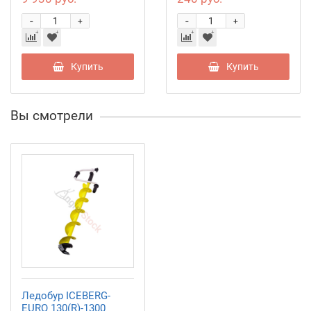
-
-
+
+
Купить
Купить
Вы смотрели
Ледобур ICEBERG-
EURO 130(R)-1300