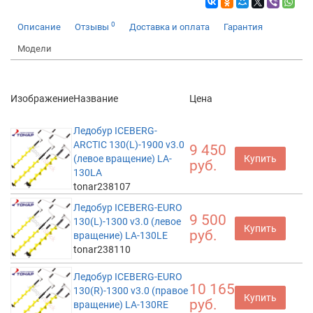
0
Описание
Отзывы
Доставка и оплата
Гарантия
Модели
Изображение
Название
Цена
Ледобур ICEBERG-
ARCTIC 130(L)-1900 v3.0
9 450
(левое вращение) LA-
Купить
руб.
130LA
tonar238107
Ледобур ICEBERG-EURO
9 500
130(L)-1300 v3.0 (левое
Купить
руб.
вращение) LA-130LE
tonar238110
Ледобур ICEBERG-EURO
10 165
130(R)-1300 v3.0 (правое
Купить
руб.
вращение) LA-130RE