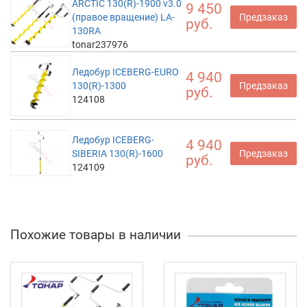
ARCTIC 130(R)-1900 v3.0
9 450
(правое вращение) LA-
Предзаказ
руб.
130RA
tonar237976
Ледобур ICEBERG-EURO
4 940
130(R)-1300
Предзаказ
руб.
124108
Ледобур ICEBERG-
4 940
SIBERIA 130(R)-1600
Предзаказ
руб.
124109
Похожие товары в наличии