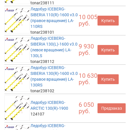
tonar238111
Ледобур ICEBERG-
SIBERIA 110(R)-1600 v3.0
10 005
(правое вращение) LA-
Купить
руб.
110RS
tonar238101
Ледобур ICEBERG-
SIBERIA 130(L)-1600 v3.0
9 930
(левое вращение) LA-
Купить
руб.
130LS
tonar238112
Ледобур ICEBERG-
SIBERIA 130(R)-1600 v3.0
10 630
(правое вращение) LA-
Купить
руб.
130RS
tonar238102
Ледобур ICEBERG-
6 050
ARCTIC 130(R)-1900
Предзаказ
руб.
124107
Ледобур ICEBERG-