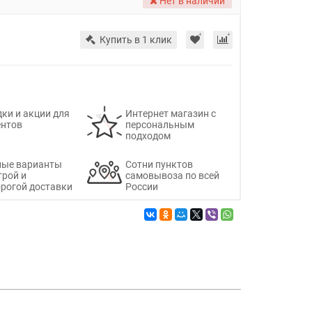
Нет в наличии
Купить в 1 клик
ки и акции для
Интернет магазин с
ентов
персональным
подходом
ные варианты
Сотни пунктов
трой и
самовывоза по всей
рогой доставки
России