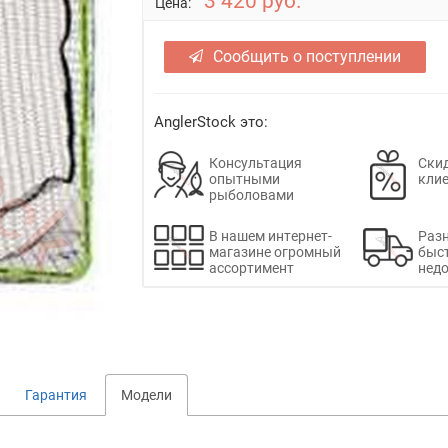
3 420 руб.
Цена:
Сообщить о поступлении
AnglerStock это:
Консультация
Скид
опытными
кли
рыболовами
В нашем интернет-
Раз
магазине огромный
быс
ассортимент
недо
Гарантия
Модели