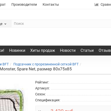
рат
Производители
Контакты
Сравн
де
и!
Новинки
Хиты продаж
Новости
Статьи
Отзыв
и BFT
Подсачник с прорезиненной сеткой BFT
onster, Spare Net, размер 80x75x85
Рейтинг:
Артикул:
Сезон:
Спецификация: