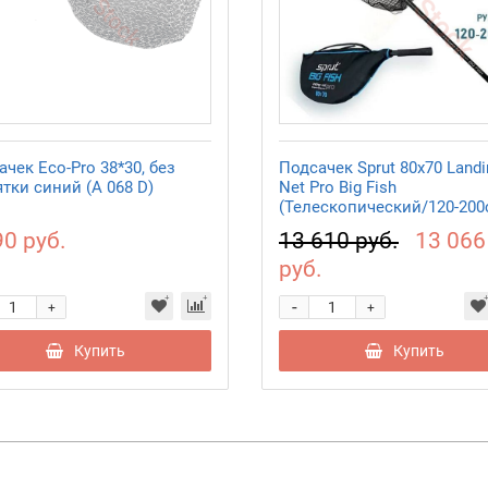
чек Eco-Pro 38*30, без
Подсачек Sprut 80x70 Landi
ятки синий (А 068 D)
Net Pro Big Fish
(Телескопический/120-200
90 руб.
13 610 руб.
13 066
руб.
-
+
+
Купить
Купить