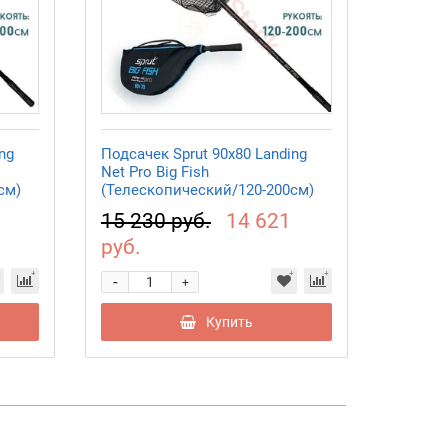
ng
Подсачек Sprut 90x80 Landing
Подсаче
Net Pro Big Fish
Net Pro 
см)
(Телескопический/120-200см)
(Телес
15 230 руб.
14 621
12 05
руб.
руб.
-
-
+
Купить