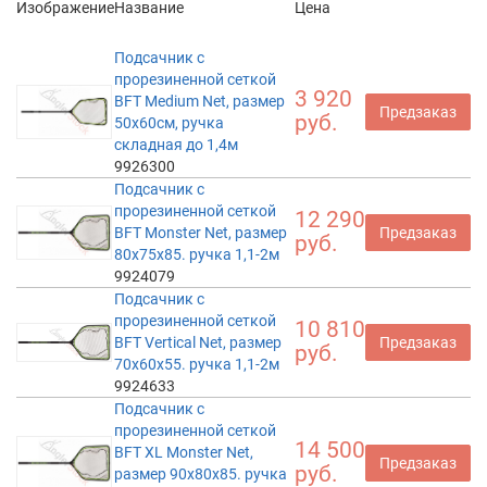
Изображение
Название
Цена
Подсачник с
прорезиненной сеткой
3 920
BFT Medium Net, размер
Предзаказ
руб.
50x60см, ручка
складная до 1,4м
9926300
Подсачник с
прорезиненной сеткой
12 290
BFT Monster Net, размер
Предзаказ
руб.
80x75x85. ручка 1,1-2м
9924079
Подсачник с
прорезиненной сеткой
10 810
BFT Vertical Net, размер
Предзаказ
руб.
70x60x55. ручка 1,1-2м
9924633
Подсачник с
прорезиненной сеткой
14 500
BFT XL Monster Net,
Предзаказ
руб.
размер 90x80x85. ручка