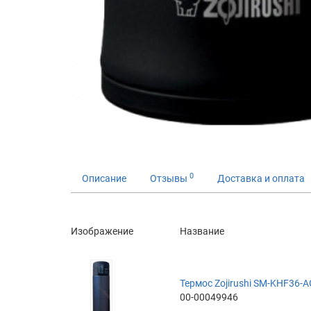
0
Описание
Отзывы
Доставка и оплата
Изображение
Название
Термос Zojirushi SM-KHF36-AG
00-00049946