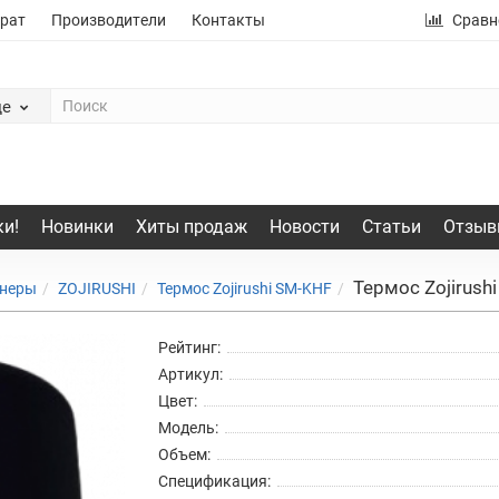
рат
Производители
Контакты
Сравн
де
и!
Новинки
Хиты продаж
Новости
Статьи
Отзыв
Термос Zojirush
йнеры
ZOJIRUSHI
Термос Zojirushi SM-KHF
Рейтинг:
Артикул:
Цвет:
Модель:
Объем:
Спецификация: