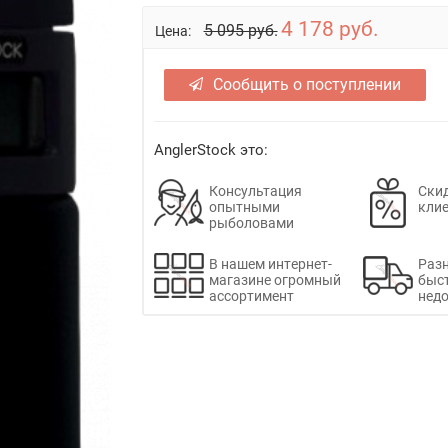
4 178 руб.
5 095 руб.
Цена:
Сообщить о поступлении
AnglerStock это:
Консультация
Скид
опытными
кли
рыболовами
В нашем интернет-
Раз
магазине огромный
быс
ассортимент
недо