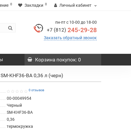
0
0
ение
Закладки
Личный кабинет
пн-пт с 10-00 до 18-00
245-29-28
+7 (812)
Заказать обратный звонок
ы
Корзина
покупок
: 0
i SM-KHF36-BA 0,36 л (черн)
0 отзывов
00-00049954
Черный
SM-KHF36-BA
0,36
термокружка