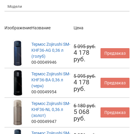
Модели
Изображение
Название
Цена
Термос Zojirushi SM-
5 095 руб.
KHF36-AG 0,36 л
4 178
Предзаказ
(голуб)
руб.
00-00049946
Термос Zojirushi SM-
5 095 руб.
KHF36-BA 0,36 л
4 178
Предзаказ
(черн)
руб.
00-00049954
Термос Zojirushi SM-
6 180 руб.
KHF36-NL 0,36 л
5 068
Предзаказ
(золот)
руб.
00-00049947
Термос Zojirushi SM-