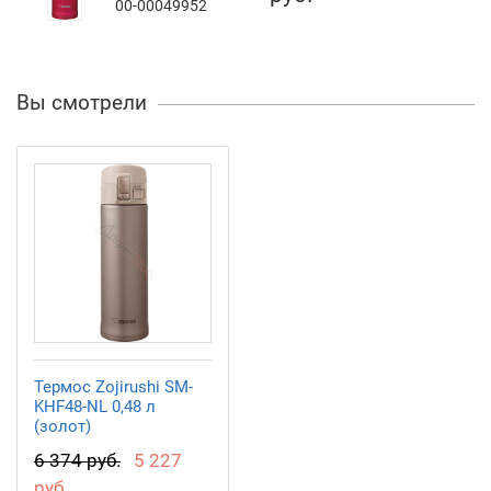
00-00049952
Вы смотрели
Термос Zojirushi SM-
KHF48-NL 0,48 л
(золот)
6 374 руб.
5 227
руб.