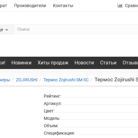
рат
Производители
Контакты
Сравн
де
и!
Новинки
Хиты продаж
Новости
Статьи
Отзыв
Термос Zojirushi
йнеры
ZOJIRUSHI
Термос Zojirushi SM-SC
Рейтинг:
Артикул:
Цвет:
Модель:
Объем:
Спецификация: