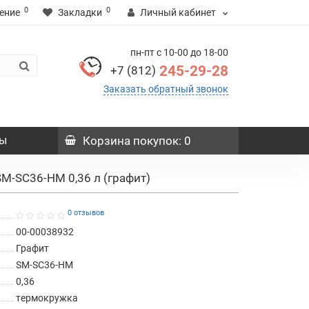
0
0
ение
Закладки
Личный кабинет
пн-пт с 10-00 до 18-00
245-29-28
+7 (812)
Заказать обратный звонок
ы
Корзина
покупок
: 0
 SM-SC36-HM 0,36 л (графит)
0 отзывов
00-00038932
Графит
SM-SC36-HM
0,36
термокружка