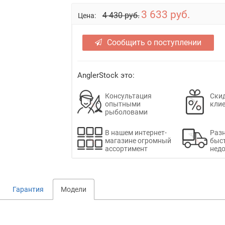
3 633 руб.
4 430 руб.
Цена:
Сообщить о поступлении
AnglerStock это:
Консультация
Скид
опытными
кли
рыболовами
В нашем интернет-
Раз
магазине огромный
быс
ассортимент
недо
Гарантия
Модели