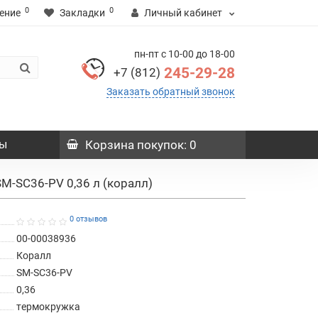
0
0
ение
Закладки
Личный кабинет
пн-пт с 10-00 до 18-00
245-29-28
+7 (812)
Заказать обратный звонок
ы
Корзина
покупок
: 0
SM-SC36-PV 0,36 л (коралл)
0 отзывов
00-00038936
Коралл
SM-SC36-PV
0,36
термокружка