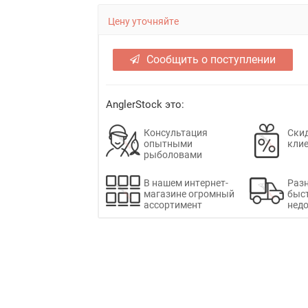
Цену уточняйте
Сообщить о поступлении
AnglerStock это:
Консультация
Скид
опытными
кли
рыболовами
В нашем интернет-
Раз
магазине огромный
быс
ассортимент
недо