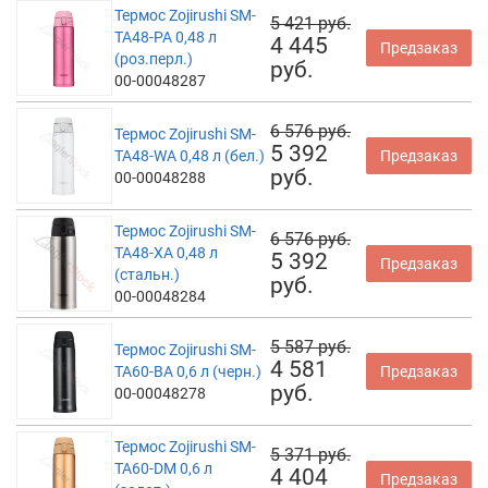
Термос Zojirushi SM-
5 421 руб.
TA48-PA 0,48 л
4 445
Предзаказ
(роз.перл.)
руб.
00-00048287
6 576 руб.
Термос Zojirushi SM-
5 392
TA48-WA 0,48 л (бел.)
Предзаказ
руб.
00-00048288
Термос Zojirushi SM-
6 576 руб.
TA48-XA 0,48 л
5 392
Предзаказ
(стальн.)
руб.
00-00048284
5 587 руб.
Термос Zojirushi SM-
4 581
TA60-BA 0,6 л (черн.)
Предзаказ
руб.
00-00048278
Термос Zojirushi SM-
5 371 руб.
TA60-DM 0,6 л
4 404
Предзаказ