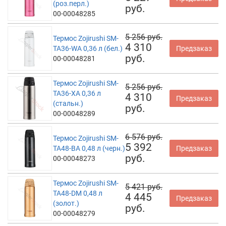
(роз.перл.)
руб.
00-00048285
5 256 руб.
Термос Zojirushi SM-
4 310
TA36-WA 0,36 л (бел.)
Предзаказ
руб.
00-00048281
Термос Zojirushi SM-
5 256 руб.
TA36-XA 0,36 л
4 310
Предзаказ
(стальн.)
руб.
00-00048289
6 576 руб.
Термос Zojirushi SM-
5 392
TA48-BA 0,48 л (черн.)
Предзаказ
руб.
00-00048273
Термос Zojirushi SM-
5 421 руб.
TA48-DM 0,48 л
4 445
Предзаказ
(золот.)
руб.
00-00048279