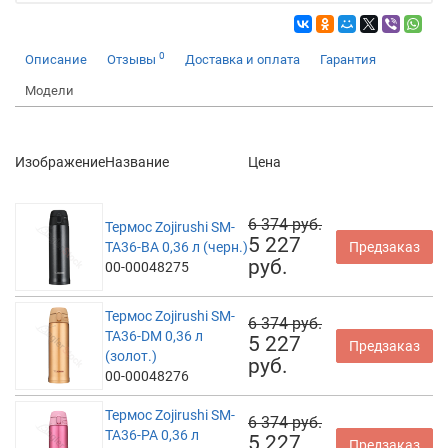
0
Описание
Отзывы
Доставка и оплата
Гарантия
Модели
Изображение
Название
Цена
6 374 руб.
Термос Zojirushi SM-
5 227
TA36-BA 0,36 л (черн.)
Предзаказ
руб.
00-00048275
Термос Zojirushi SM-
6 374 руб.
TA36-DM 0,36 л
5 227
Предзаказ
(золот.)
руб.
00-00048276
Термос Zojirushi SM-
6 374 руб.
TA36-PA 0,36 л
5 227
Предзаказ