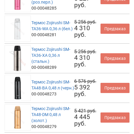
(роз.перл.)
руб.
00-00048285
5 256 руб.
Термос Zojirushi SM-
4 310
TA36-WA 0,36 л (бел.)
Предзаказ
руб.
00-00048281
Термос Zojirushi SM-
5 256 руб.
TA36-XA 0,36 л
4 310
Предзаказ
(стальн.)
руб.
00-00048289
6 576 руб.
Термос Zojirushi SM-
5 392
TA48-BA 0,48 л (черн.)
Предзаказ
руб.
00-00048273
Термос Zojirushi SM-
5 421 руб.
TA48-DM 0,48 л
4 445
Предзаказ
(золот.)
руб.
00-00048279