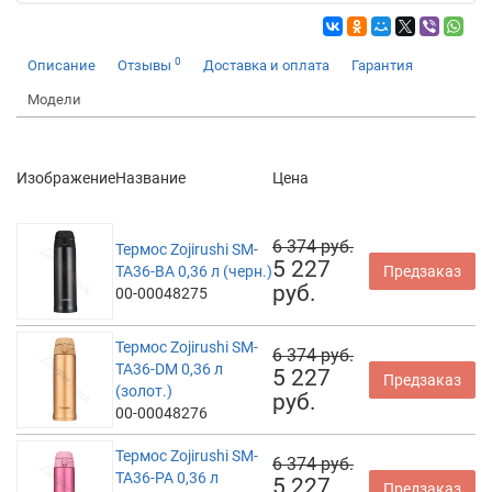
0
Описание
Отзывы
Доставка и оплата
Гарантия
Модели
Изображение
Название
Цена
6 374 руб.
Термос Zojirushi SM-
5 227
TA36-BA 0,36 л (черн.)
Предзаказ
руб.
00-00048275
Термос Zojirushi SM-
6 374 руб.
TA36-DM 0,36 л
5 227
Предзаказ
(золот.)
руб.
00-00048276
Термос Zojirushi SM-
6 374 руб.
TA36-PA 0,36 л
5 227
Предзаказ