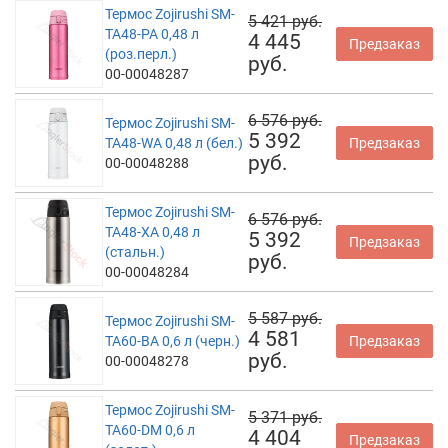
Термос Zojirushi SM-
5 421 руб.
TA48-PA 0,48 л
4 445
Предзаказ
(роз.перл.)
руб.
00-00048287
6 576 руб.
Термос Zojirushi SM-
5 392
TA48-WA 0,48 л (бел.)
Предзаказ
руб.
00-00048288
Термос Zojirushi SM-
6 576 руб.
TA48-XA 0,48 л
5 392
Предзаказ
(стальн.)
руб.
00-00048284
5 587 руб.
Термос Zojirushi SM-
4 581
TA60-BA 0,6 л (черн.)
Предзаказ
руб.
00-00048278
Термос Zojirushi SM-
5 371 руб.
TA60-DM 0,6 л
4 404
Предзаказ