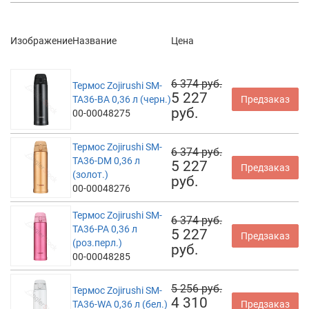
Изображение
Название
Цена
6 374 руб.
Термос Zojirushi SM-
5 227
TA36-BA 0,36 л (черн.)
Предзаказ
руб.
00-00048275
Термос Zojirushi SM-
6 374 руб.
TA36-DM 0,36 л
5 227
Предзаказ
(золот.)
руб.
00-00048276
Термос Zojirushi SM-
6 374 руб.
TA36-PA 0,36 л
5 227
Предзаказ
(роз.перл.)
руб.
00-00048285
5 256 руб.
Термос Zojirushi SM-
4 310
TA36-WA 0,36 л (бел.)
Предзаказ