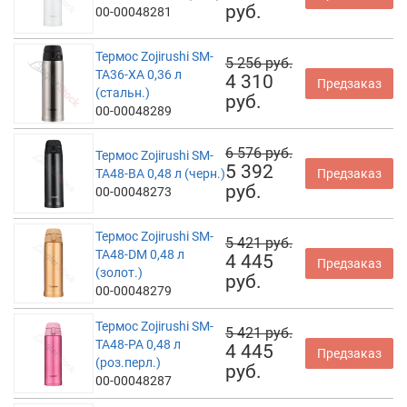
руб.
00-00048281
Термос Zojirushi SM-
5 256 руб.
TA36-XA 0,36 л
4 310
Предзаказ
(стальн.)
руб.
00-00048289
6 576 руб.
Термос Zojirushi SM-
5 392
TA48-BA 0,48 л (черн.)
Предзаказ
руб.
00-00048273
Термос Zojirushi SM-
5 421 руб.
TA48-DM 0,48 л
4 445
Предзаказ
(золот.)
руб.
00-00048279
Термос Zojirushi SM-
5 421 руб.
TA48-PA 0,48 л
4 445
Предзаказ
(роз.перл.)
руб.
00-00048287