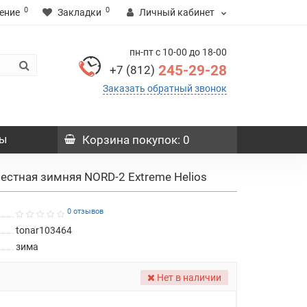
0
0
ение
Закладки
Личный кабинет
пн-пт с 10-00 до 18-00
245-29-28
+7 (812)
Заказать обратный звонок
ы
Корзина
покупок
: 0
естная зимняя NORD-2 Extreme Helios
0 отзывов
tonar103464
зима
Нет в наличии