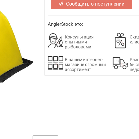
Сообщить о поступлении
AnglerStock это:
Консультация
Скид
опытными
кли
рыболовами
В нашем интернет-
Раз
магазине огромный
быс
ассортимент
недо