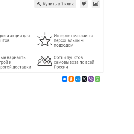
Купить в 1 клик
ки и акции для
Интернет магазин с
ентов
персональным
подходом
ные варианты
Сотни пунктов
трой и
самовывоза по всей
рогой доставки
России