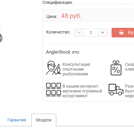
Спецификация:
48 руб.
Цена:
-
Ку
Количество:
+
AnglerStock это:
Консультация
Скид
опытными
кли
рыболовами
В нашем интернет-
Раз
магазине огромный
быс
ассортимент
недо
Гарантия
Модели