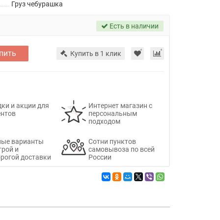
Груз чебурашка
Есть в наличии
пить
Купить в 1 клик
ки и акции для
Интернет магазин с
ентов
персональным
подходом
ные варианты
Сотни пунктов
трой и
самовывоза по всей
рогой доставки
России