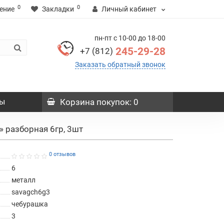
0
0
ение
Закладки
Личный кабинет
пн-пт с 10-00 до 18-00
245-29-28
+7 (812)
Заказать обратный звонок
ы
Корзина
покупок
: 0
» разборная 6гр, 3шт
0 отзывов
6
металл
savagch6g3
чебурашка
3