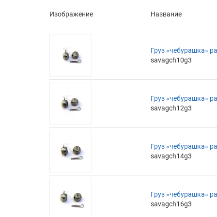
Изображение
Название
Груз «чебурашка» ра
savagch10g3
Груз «чебурашка» ра
savagch12g3
Груз «чебурашка» ра
savagch14g3
Груз «чебурашка» ра
savagch16g3