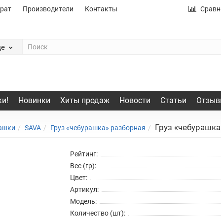
рат
Производители
Контакты
Сравн
де
и!
Новинки
Хиты продаж
Новости
Статьи
Отзыв
Груз «чебурашка
рашки
SAVA
Груз «чебурашка» разборная
Рейтинг:
Вес (гр):
Цвет:
Артикул:
Модель:
Количество (шт):