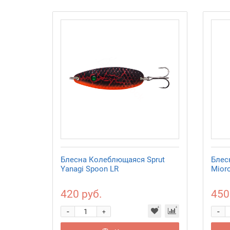
Блесна Колеблющаяся Sprut
Блес
Yanagi Spoon LR
Mior
420 руб.
450
-
-
+