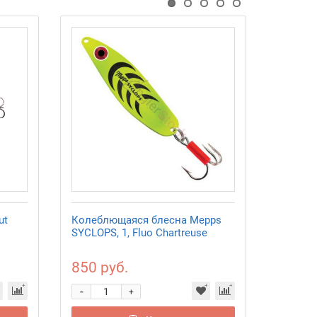
ut
Колеблющаяся блесна Mepps
Колебл
SYCLOPS, 1, Fluo Chartreuse
SYCLOPS
850 руб.
850 р
-
-
+