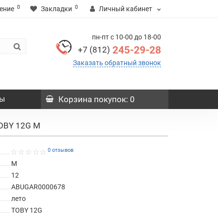
0
0
ение
Закладки
Личный кабинет
пн-пт с 10-00 до 18-00
245-29-28
+7 (812)
Заказать обратный звонок
ы
Корзина
покупок
: 0
OBY 12G M
0 отзывов
M
12
ABUGAR0000678
лето
TOBY 12G