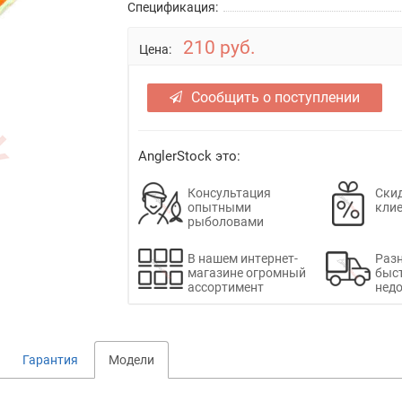
Спецификация:
210 руб.
Цена:
Сообщить о поступлении
AnglerStock это:
Консультация
Скид
опытными
кли
рыболовами
В нашем интернет-
Раз
магазине огромный
быс
ассортимент
недо
Гарантия
Модели