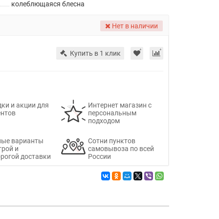
колеблющаяся блесна
Нет в наличии
Купить в 1 клик
ки и акции для
Интернет магазин с
ентов
персональным
подходом
ные варианты
Сотни пунктов
трой и
самовывоза по всей
рогой доставки
России