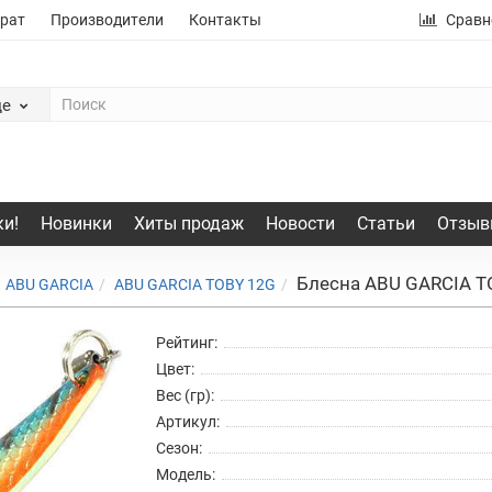
рат
Производители
Контакты
Сравн
де
и!
Новинки
Хиты продаж
Новости
Статьи
Отзыв
Блесна ABU GARCIA T
ABU GARCIA
ABU GARCIA TOBY 12G
Рейтинг:
Цвет:
Вес (гр):
Артикул:
Сезон:
Модель: