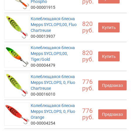
руб.
Phospho
00-00001915
Колеблющаяся блесна
820
Mepps SYCLOPS,00, Fluo
Купить
руб.
Chartreuse
00-00013937
Колеблющаяся блесна
820
Mepps SYCLOPS,00,
Купить
руб.
Tiger/Gold
00-00004479
Колеблющаяся блесна
776
Mepps SYCLOPS, 0, Fluo
Предзаказ
руб.
Chartreuse
00-00016010
Колеблющаяся блесна
776
Mepps SYCLOPS, 0, Fluo
Предзаказ
руб.
Orange
00-00004254