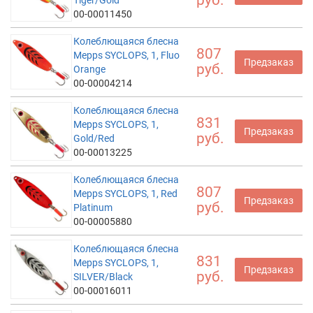
00-00011450
Колеблющаяся блесна
807
Mepps SYCLOPS, 1, Fluo
Предзаказ
руб.
Orange
00-00004214
Колеблющаяся блесна
831
Mepps SYCLOPS, 1,
Предзаказ
руб.
Gold/Red
00-00013225
Колеблющаяся блесна
807
Mepps SYCLOPS, 1, Red
Предзаказ
руб.
Platinum
00-00005880
Колеблющаяся блесна
831
Mepps SYCLOPS, 1,
Предзаказ
руб.
SILVER/Black
00-00016011