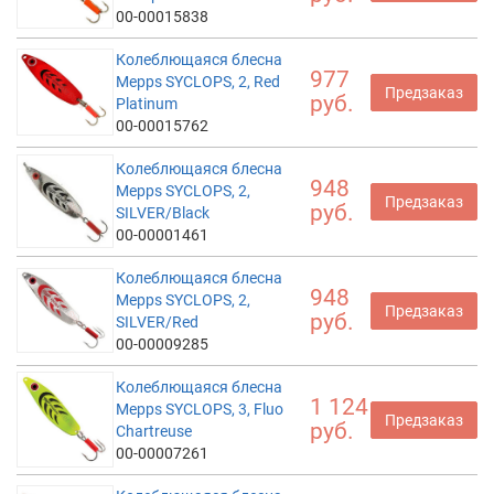
00-00015838
Колеблющаяся блесна
977
Mepps SYCLOPS, 2, Red
Предзаказ
руб.
Platinum
00-00015762
Колеблющаяся блесна
948
Mepps SYCLOPS, 2,
Предзаказ
руб.
SILVER/Black
00-00001461
Колеблющаяся блесна
948
Mepps SYCLOPS, 2,
Предзаказ
руб.
SILVER/Red
00-00009285
Колеблющаяся блесна
1 124
Mepps SYCLOPS, 3, Fluo
Предзаказ
руб.
Chartreuse
00-00007261