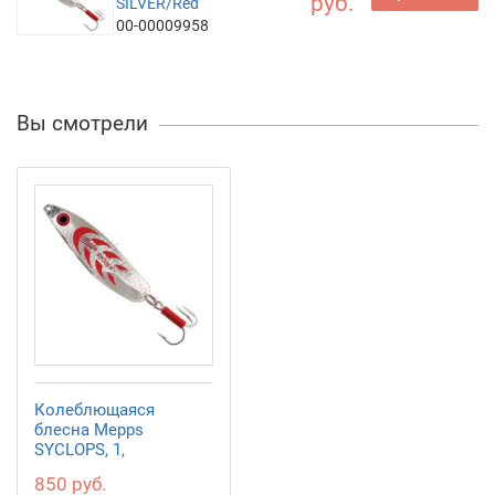
руб.
SILVER/Red
00-00009958
Вы смотрели
Колеблющаяся
блесна Mepps
SYCLOPS, 1,
SILVER/Red
850 руб.