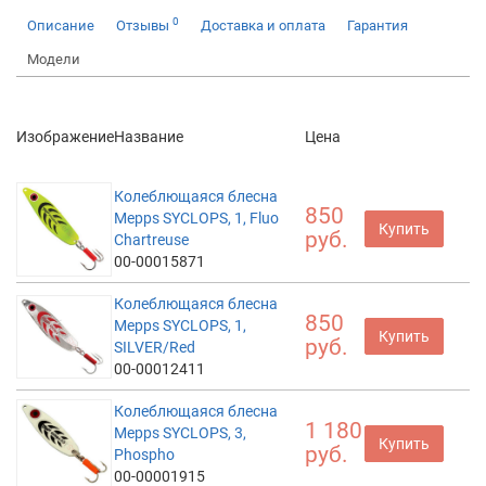
0
Описание
Отзывы
Доставка и оплата
Гарантия
Модели
Изображение
Название
Цена
Колеблющаяся блесна
850
Mepps SYCLOPS, 1, Fluo
Купить
руб.
Chartreuse
00-00015871
Колеблющаяся блесна
850
Mepps SYCLOPS, 1,
Купить
руб.
SILVER/Red
00-00012411
Колеблющаяся блесна
1 180
Mepps SYCLOPS, 3,
Купить
руб.
Phospho
00-00001915