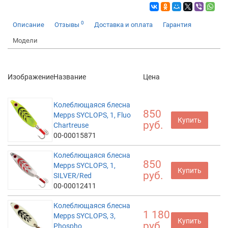
0
Описание
Отзывы
Доставка и оплата
Гарантия
Модели
Изображение
Название
Цена
Колеблющаяся блесна
850
Mepps SYCLOPS, 1, Fluo
Купить
руб.
Chartreuse
00-00015871
Колеблющаяся блесна
850
Mepps SYCLOPS, 1,
Купить
руб.
SILVER/Red
00-00012411
Колеблющаяся блесна
1 180
Mepps SYCLOPS, 3,
Купить
руб.
Phospho