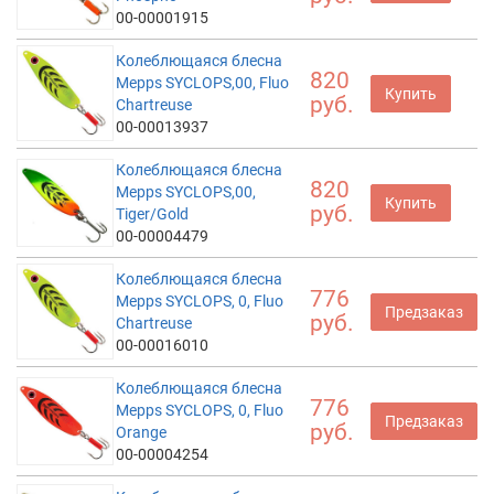
00-00001915
Колеблющаяся блесна
820
Mepps SYCLOPS,00, Fluo
Купить
руб.
Chartreuse
00-00013937
Колеблющаяся блесна
820
Mepps SYCLOPS,00,
Купить
руб.
Tiger/Gold
00-00004479
Колеблющаяся блесна
776
Mepps SYCLOPS, 0, Fluo
Предзаказ
руб.
Chartreuse
00-00016010
Колеблющаяся блесна
776
Mepps SYCLOPS, 0, Fluo
Предзаказ
руб.
Orange
00-00004254