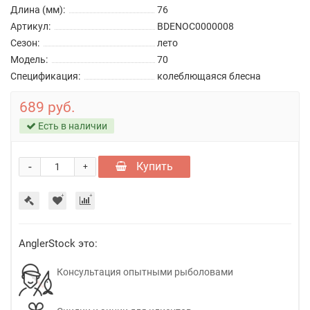
Длина (мм):
76
Артикул:
BDENOC0000008
Сезон:
лето
Модель:
70
Спецификация:
колеблющаяся блесна
689 руб.
Есть в наличии
-
Купить
+
AnglerStock это:
Консультация опытными рыболовами