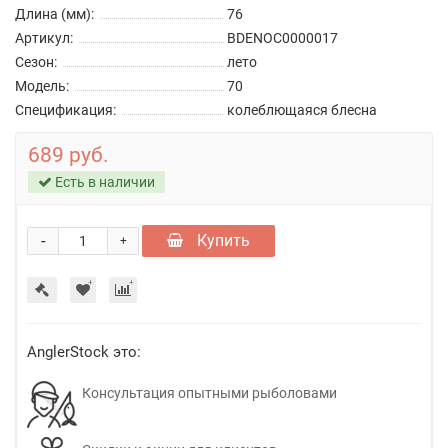
Длина (мм):
76
Артикул:
BDENOC0000017
Сезон:
лето
Модель:
70
Спецификация:
колеблющаяся блесна
689 руб.
Есть в наличии
-
Купить
+
AnglerStock это:
Консультация опытными рыболовами