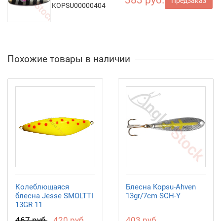
383 руб.
Предзаказ
KOPSU00000404
Похожие товары в наличии
Колеблющаяся
Блесна Kopsu-Ahven
блесна Jesse SMOLTTI
13gr/7cm SCH-Y
13GR 11
467 руб.
420 руб.
403 руб.