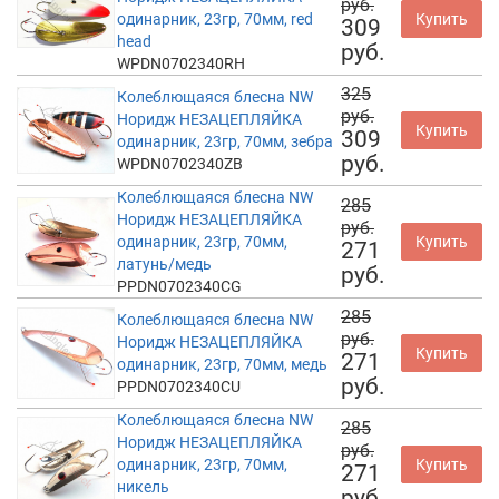
руб.
одинарник, 23гр, 70мм, red
Купить
309
head
руб.
WPDN0702340RH
325
Колеблющаяся блесна NW
руб.
Норидж НЕЗАЦЕПЛЯЙКА
Купить
309
одинарник, 23гр, 70мм, зебра
руб.
WPDN0702340ZB
Колеблющаяся блесна NW
285
Норидж НЕЗАЦЕПЛЯЙКА
руб.
одинарник, 23гр, 70мм,
Купить
271
латунь/медь
руб.
PPDN0702340CG
285
Колеблющаяся блесна NW
руб.
Норидж НЕЗАЦЕПЛЯЙКА
Купить
271
одинарник, 23гр, 70мм, медь
руб.
PPDN0702340CU
Колеблющаяся блесна NW
285
Норидж НЕЗАЦЕПЛЯЙКА
руб.
одинарник, 23гр, 70мм,
Купить
271
никель
руб.