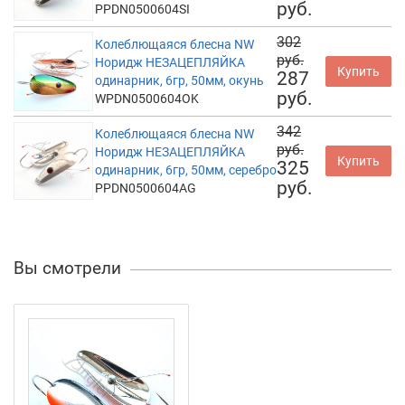
руб.
PPDN0500604SI
302
Колеблющаяся блесна NW
руб.
Норидж НЕЗАЦЕПЛЯЙКА
Купить
287
одинарник, 6гр, 50мм, окунь
руб.
WPDN0500604OK
342
Колеблющаяся блесна NW
руб.
Норидж НЕЗАЦЕПЛЯЙКА
Купить
325
одинарник, 6гр, 50мм, серебро
руб.
PPDN0500604AG
Вы смотрели