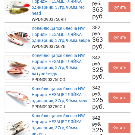
Норидж НЕЗАЦЕПЛЯЙКА
руб.
одинарник, 37гр, 90мм, red
Купить
363
head
руб.
WPDN0903750RH
382
Колеблющаяся блесна NW
руб.
Норидж НЕЗАЦЕПЛЯЙКА
Купить
363
одинарник, 37гр, 90мм, зебра
руб.
WPDN0903750ZB
Колеблющаяся блесна NW
342
Норидж НЕЗАЦЕПЛЯЙКА
руб.
одинарник, 37гр, 90мм,
Купить
325
латунь/медь
руб.
PPDN0903750CG
342
Колеблющаяся блесна NW
руб.
Норидж НЕЗАЦЕПЛЯЙКА
Купить
325
одинарник, 37гр, 90мм, медь
руб.
PPDN0903750CU
Колеблющаяся блесна NW
342
Норидж НЕЗАЦЕПЛЯЙКА
руб.
одинарник, 37гр, 90мм,
Купить
325
никель