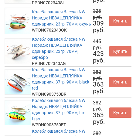
PPDN0702340SI
325
Колеблющаяся блесна NW
руб.
Норидж НЕЗАЦЕПЛЯЙКА
Купить
309
одинарник, 23гр, 70мм, окунь
руб.
WPDN0702340OK
Колеблющаяся блесна NW
445
Норидж НЕЗАЦЕПЛЯЙКА
руб.
одинарник, 23гр, 70мм,
Купить
423
серебро
руб.
PPDN0702340AG
Колеблющаяся блесна NW
382
Норидж НЕЗАЦЕПЛЯЙКА
руб.
одинарник, 37гр, 90мм, black-
Купить
363
red
руб.
WPDN0903750BR
Колеблющаяся блесна NW
382
Норидж НЕЗАЦЕПЛЯЙКА
руб.
одинарник, 37гр, 90мм, fire
Купить
363
tiger
руб.
WPDN0903750FT
Колеблющаяся блесна NW
382