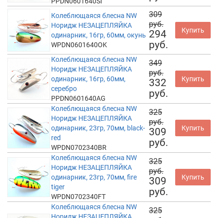
PPDN0601640SI
309
Колеблющаяся блесна NW
руб.
Норидж НЕЗАЦЕПЛЯЙКА
Купить
294
одинарник, 16гр, 60мм, окунь
руб.
WPDN0601640OK
Колеблющаяся блесна NW
349
Норидж НЕЗАЦЕПЛЯЙКА
руб.
одинарник, 16гр, 60мм,
Купить
332
серебро
руб.
PPDN0601640AG
Колеблющаяся блесна NW
325
Норидж НЕЗАЦЕПЛЯЙКА
руб.
одинарник, 23гр, 70мм, black-
Купить
309
red
руб.
WPDN0702340BR
Колеблющаяся блесна NW
325
Норидж НЕЗАЦЕПЛЯЙКА
руб.
одинарник, 23гр, 70мм, fire
Купить
309
tiger
руб.
WPDN0702340FT
Колеблющаяся блесна NW
325
Норидж НЕЗАЦЕПЛЯЙКА