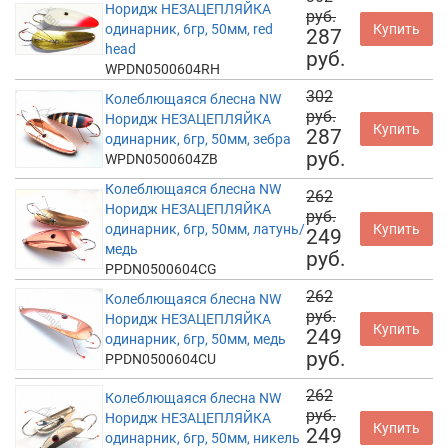
Норидж НЕЗАЦЕПЛЯЙКА
руб.
одинарник, 6гр, 50мм, red
Купить
287
head
руб.
WPDN0500604RH
302
Колеблющаяся блесна NW
руб.
Норидж НЕЗАЦЕПЛЯЙКА
Купить
287
одинарник, 6гр, 50мм, зебра
руб.
WPDN0500604ZB
Колеблющаяся блесна NW
262
Норидж НЕЗАЦЕПЛЯЙКА
руб.
одинарник, 6гр, 50мм, латунь/
Купить
249
медь
руб.
PPDN0500604CG
262
Колеблющаяся блесна NW
руб.
Норидж НЕЗАЦЕПЛЯЙКА
Купить
249
одинарник, 6гр, 50мм, медь
руб.
PPDN0500604CU
262
Колеблющаяся блесна NW
руб.
Норидж НЕЗАЦЕПЛЯЙКА
Купить
249
одинарник, 6гр, 50мм, никель