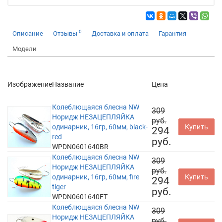
0
Описание
Отзывы
Доставка и оплата
Гарантия
Модели
Изображение
Название
Цена
Колеблющаяся блесна NW
309
Норидж НЕЗАЦЕПЛЯЙКА
руб.
одинарник, 16гр, 60мм, black-
Купить
294
red
руб.
WPDN0601640BR
Колеблющаяся блесна NW
309
Норидж НЕЗАЦЕПЛЯЙКА
руб.
одинарник, 16гр, 60мм, fire
Купить
294
tiger
руб.
WPDN0601640FT
Колеблющаяся блесна NW
309
Норидж НЕЗАЦЕПЛЯЙКА
руб.