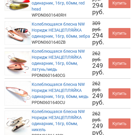
одинарник, 16гр, 60мм, red
Купить
294
head
руб.
WPDN0601640RH
309
Колеблющаяся блесна NW
руб.
Норидж НЕЗАЦЕПЛЯЙКА
Купить
294
одинарник, 16гр, 60мм, зебра
руб.
WPDN0601640ZB
Колеблющаяся блесна NW
262
Норидж НЕЗАЦЕПЛЯЙКА
руб.
одинарник, 16гр, 60мм,
Купить
249
латунь/медь
руб.
PPDN0601640CG
262
Колеблющаяся блесна NW
руб.
Норидж НЕЗАЦЕПЛЯЙКА
Купить
249
одинарник, 16гр, 60мм, медь
руб.
PPDN0601640CU
Колеблющаяся блесна NW
262
Норидж НЕЗАЦЕПЛЯЙКА
руб.
одинарник, 16гр, 60мм,
Купить
249
никель
руб.