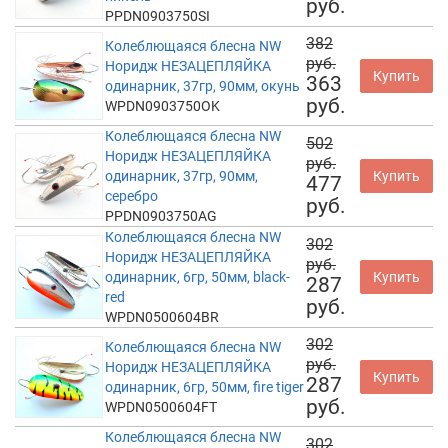
руб.
PPDN0903750SI
382
Колеблющаяся блесна NW
руб.
Норидж НЕЗАЦЕПЛЯЙКА
Купить
363
одинарник, 37гр, 90мм, окунь
руб.
WPDN0903750OK
Колеблющаяся блесна NW
502
Норидж НЕЗАЦЕПЛЯЙКА
руб.
одинарник, 37гр, 90мм,
Купить
477
серебро
руб.
PPDN0903750AG
Колеблющаяся блесна NW
302
Норидж НЕЗАЦЕПЛЯЙКА
руб.
одинарник, 6гр, 50мм, black-
Купить
287
red
руб.
WPDN0500604BR
302
Колеблющаяся блесна NW
руб.
Норидж НЕЗАЦЕПЛЯЙКА
Купить
287
одинарник, 6гр, 50мм, fire tiger
руб.
WPDN0500604FT
Колеблющаяся блесна NW
302