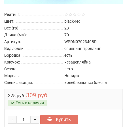
Рейтинг:
Цвет:
black-red
Вес (гр):
23
Длина (мм):
70
Артикул:
WPDN0702340BR
Вид ловли:
спиннинг, троллинг
Бородка:
есть
Крючок:
незацепляйка
Сезон:
лето
Модель:
Норидж
Спецификация:
колеблющаяся блесна
309 руб.
325 руб.
Есть в наличии
-
Купить
+