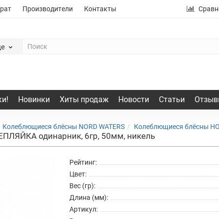
рат
Производители
Контакты
Сравн
де
и!
Новинки
Хиты продаж
Новости
Статьи
Отзыв
Колеблющиеся блёсны NORD WATERS
Колеблющиеся блёсны Н
ЛЯЙКА одинарник, 6гр, 50мм, никель
Рейтинг:
Цвет:
Вес (гр):
Длина (мм):
Артикул: