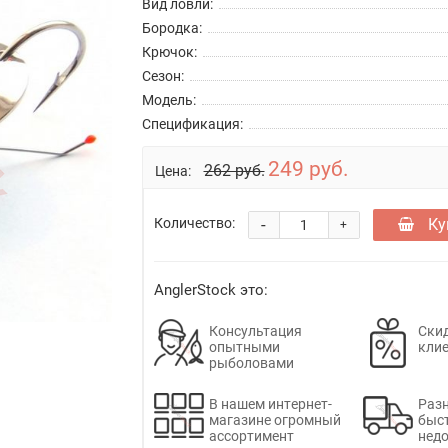
Вид ловли:
Бородка:
Крючок:
Сезон:
Модель:
Спецификация:
249 руб.
262 руб.
Цена:
-
Ку
Количество:
+
AnglerStock это:
Консультация
Скид
опытными
кли
рыболовами
В нашем интернет-
Раз
магазине огромный
быс
ассортимент
недо