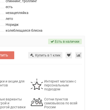
спиннинг, троллинг
есть
незацепляйка
лето
Норидж
колеблющаяся блесна
Есть в наличии
пить
Купить в 1 клик
ки и акции для
Интернет магазин с
ентов
персональным
подходом
ные варианты
Сотни пунктов
трой и
самовывоза по всей
рогой доставки
России