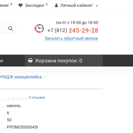
0
0
ение
Закладки
Личный кабинет
пн-пт с 10-00 до 18-00
245-29-28
+7 (812)
Заказать обратный звонок
ы
Корзина
покупок
: 0
ОРИДЖ незацепляйка
0 отзывов
никель
6
50
PPDN0500604SI