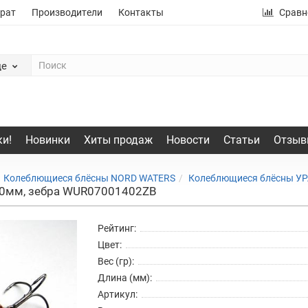
рат
Производители
Контакты
Сравн
де
и!
Новинки
Хиты продаж
Новости
Статьи
Отзыв
Колеблющиеся блёсны NORD WATERS
Колеблющиеся блёсны У
70мм, зебра WUR07001402ZB
Рейтинг:
Цвет:
Вес (гр):
Длина (мм):
Артикул: