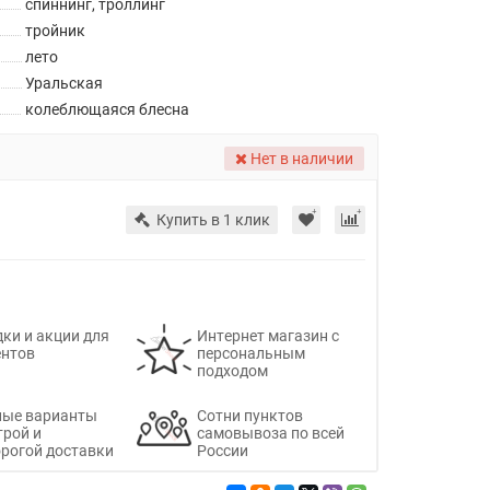
спиннинг, троллинг
тройник
лето
Уральская
колеблющаяся блесна
Нет в наличии
Купить в 1 клик
ки и акции для
Интернет магазин с
ентов
персональным
подходом
ные варианты
Сотни пунктов
трой и
самовывоза по всей
рогой доставки
России