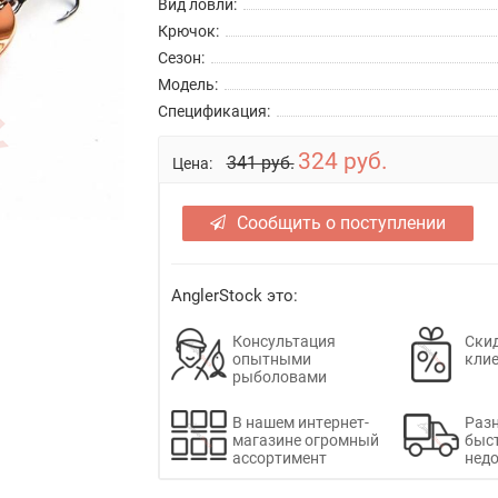
Вид ловли:
Крючок:
Сезон:
Модель:
Спецификация:
324 руб.
341 руб.
Цена:
Сообщить о поступлении
AnglerStock это:
Консультация
Скид
опытными
кли
рыболовами
В нашем интернет-
Раз
магазине огромный
быс
ассортимент
недо