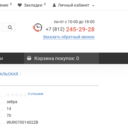
0
0
ение
Закладки
Личный кабинет
пн-пт с 10-00 до 18-00
245-29-28
+7 (812)
Заказать обратный звонок
ы
Корзина
покупок
: 0
РАЛЬСКАЯ
0 отзывов
зебра
14
70
WUR07001402ZB