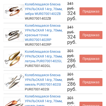
341
Колеблющаяся блесна
руб.
УРАЛЬСКАЯ 14гр, 70мм,
Предзаказ
324
зебра WUR07001402ZB
руб.
WUR07001402ZB
Колеблющаяся блесна
341
УРАЛЬСКАЯ 14гр, 70мм,
руб.
красные точки
Предзаказ
324
WUR07001402RP
руб.
WUR07001402RP
301
Колеблющаяся блесна
руб.
УРАЛЬСКАЯ 14гр, 70мм,
Предзаказ
286
латунь PUR07001402GL
руб.
PUR07001402GL
301
Колеблющаяся блесна
руб.
УРАЛЬСКАЯ 14гр, 70мм,
Предзаказ
286
никель PUR07001402SI
руб.
PUR07001402SI
Колеблющаяся блесна
301
УРАЛЬСКАЯ 14гр, 70мм,
руб.
никель/медь
Предзаказ