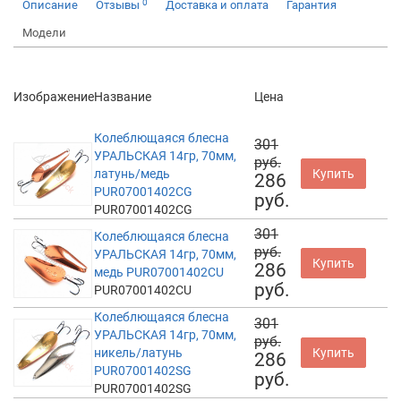
0
Описание
Отзывы
Доставка и оплата
Гарантия
Модели
Изображение
Название
Цена
Колеблющаяся блесна
301
УРАЛЬСКАЯ 14гр, 70мм,
руб.
латунь/медь
Купить
286
PUR07001402CG
руб.
PUR07001402CG
301
Колеблющаяся блесна
руб.
УРАЛЬСКАЯ 14гр, 70мм,
Купить
286
медь PUR07001402CU
руб.
PUR07001402CU
Колеблющаяся блесна
301
УРАЛЬСКАЯ 14гр, 70мм,
руб.
никель/латунь
Купить
286
PUR07001402SG
руб.
PUR07001402SG