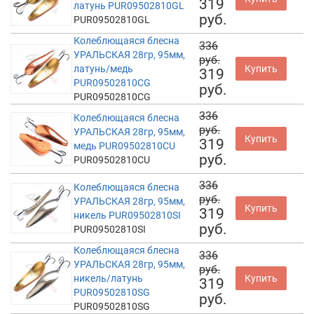
319
латунь PUR09502810GL
руб.
PUR09502810GL
Колеблющаяся блесна
336
УРАЛЬСКАЯ 28гр, 95мм,
руб.
латунь/медь
Купить
319
PUR09502810CG
руб.
PUR09502810CG
336
Колеблющаяся блесна
руб.
УРАЛЬСКАЯ 28гр, 95мм,
Купить
319
медь PUR09502810CU
руб.
PUR09502810CU
336
Колеблющаяся блесна
руб.
УРАЛЬСКАЯ 28гр, 95мм,
Купить
319
никель PUR09502810SI
руб.
PUR09502810SI
Колеблющаяся блесна
336
УРАЛЬСКАЯ 28гр, 95мм,
руб.
никель/латунь
Купить
319
PUR09502810SG
руб.
PUR09502810SG