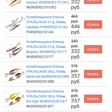
332
окунь2 WUR08502101OK2
руб.
WUR08502101OK2
469
Колеблющаяся блесна
руб.
УРАЛЬСКАЯ 21гр, 85мм,
Купить
446
серебро PUR08502101AG
руб.
PUR08502101AG
349
Колеблющаяся блесна
руб.
УРАЛЬСКАЯ 21гр, 85мм,
Купить
332
форель WUR08502101TT
руб.
WUR08502101TT
376
Колеблющаяся блесна
руб.
УРАЛЬСКАЯ 28гр, 95мм,
Купить
357
black-red WUR09502810BR
руб.
WUR09502810BR
376
Колеблющаяся блесна
руб.
УРАЛЬСКАЯ 28гр, 95мм,
Купить
357
fire tiger WUR09502810FT
руб.
WUR09502810FT