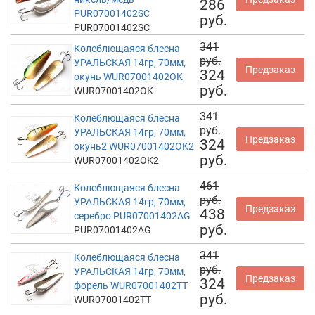
286
PUR07001402SC
руб.
PUR07001402SC
341
Колеблющаяся блесна
руб.
УРАЛЬСКАЯ 14гр, 70мм,
Предзаказ
324
окунь WUR07001402OK
руб.
WUR07001402OK
341
Колеблющаяся блесна
руб.
УРАЛЬСКАЯ 14гр, 70мм,
Предзаказ
324
окунь2 WUR07001402OK2
руб.
WUR07001402OK2
461
Колеблющаяся блесна
руб.
УРАЛЬСКАЯ 14гр, 70мм,
Предзаказ
438
серебро PUR07001402AG
руб.
PUR07001402AG
341
Колеблющаяся блесна
руб.
УРАЛЬСКАЯ 14гр, 70мм,
Предзаказ
324
форель WUR07001402TT
руб.
WUR07001402TT