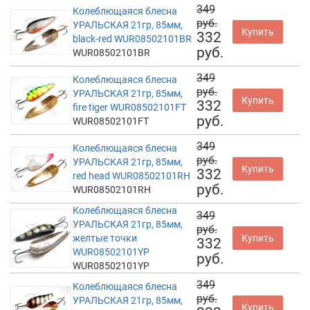
349
Колеблющаяся блесна
руб.
УРАЛЬСКАЯ 21гр, 85мм,
Купить
332
black-red WUR08502101BR
руб.
WUR08502101BR
349
Колеблющаяся блесна
руб.
УРАЛЬСКАЯ 21гр, 85мм,
Купить
332
fire tiger WUR08502101FT
руб.
WUR08502101FT
349
Колеблющаяся блесна
руб.
УРАЛЬСКАЯ 21гр, 85мм,
Купить
332
red head WUR08502101RH
руб.
WUR08502101RH
Колеблющаяся блесна
349
УРАЛЬСКАЯ 21гр, 85мм,
руб.
желтые точки
Купить
332
WUR08502101YP
руб.
WUR08502101YP
349
Колеблющаяся блесна
руб.
УРАЛЬСКАЯ 21гр, 85мм,
Купить