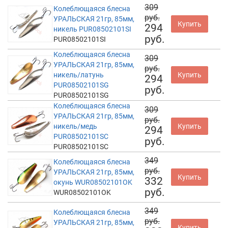
309
Колеблющаяся блесна
руб.
УРАЛЬСКАЯ 21гр, 85мм,
Купить
294
никель PUR08502101SI
руб.
PUR08502101SI
Колеблющаяся блесна
309
УРАЛЬСКАЯ 21гр, 85мм,
руб.
никель/латунь
Купить
294
PUR08502101SG
руб.
PUR08502101SG
Колеблющаяся блесна
309
УРАЛЬСКАЯ 21гр, 85мм,
руб.
никель/медь
Купить
294
PUR08502101SC
руб.
PUR08502101SC
349
Колеблющаяся блесна
руб.
УРАЛЬСКАЯ 21гр, 85мм,
Купить
332
окунь WUR08502101OK
руб.
WUR08502101OK
349
Колеблющаяся блесна
руб.
УРАЛЬСКАЯ 21гр, 85мм,
Купить