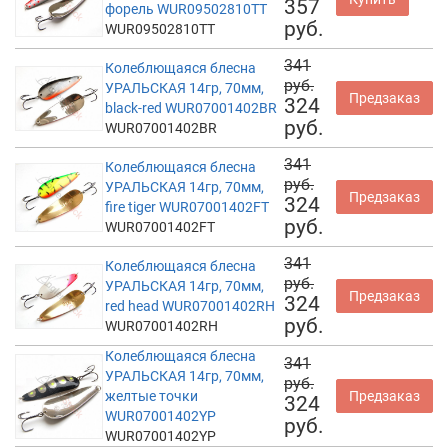
357
форель WUR09502810TT
руб.
WUR09502810TT
341
Колеблющаяся блесна
руб.
УРАЛЬСКАЯ 14гр, 70мм,
Предзаказ
324
black-red WUR07001402BR
руб.
WUR07001402BR
341
Колеблющаяся блесна
руб.
УРАЛЬСКАЯ 14гр, 70мм,
Предзаказ
324
fire tiger WUR07001402FT
руб.
WUR07001402FT
341
Колеблющаяся блесна
руб.
УРАЛЬСКАЯ 14гр, 70мм,
Предзаказ
324
red head WUR07001402RH
руб.
WUR07001402RH
Колеблющаяся блесна
341
УРАЛЬСКАЯ 14гр, 70мм,
руб.
желтые точки
Предзаказ
324
WUR07001402YP
руб.
WUR07001402YP