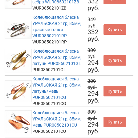
332
зебра WUR08502101ZB
руб.
WUR08502101ZB
Колеблющаяся блесна
349
УРАЛЬСКАЯ 21гр, 85мм,
руб.
красные точки
Купить
332
WUR08502101RP
руб.
WUR08502101RP
309
Колеблющаяся блесна
руб.
УРАЛЬСКАЯ 21гр, 85мм,
Купить
294
латунь PUR08502101GL
руб.
PUR08502101GL
Колеблющаяся блесна
309
УРАЛЬСКАЯ 21гр, 85мм,
руб.
латунь/медь
Купить
294
PUR08502101CG
руб.
PUR08502101CG
309
Колеблющаяся блесна
руб.
УРАЛЬСКАЯ 21гр, 85мм,
Купить
294
медь PUR08502101CU
руб.
PUR08502101CU