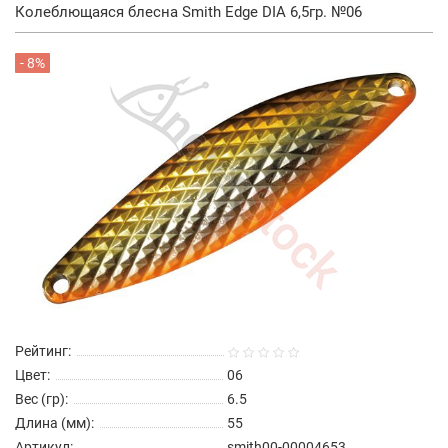
Колеблющаяся блесна Smith Edge DIA 6,5гр. №06
- 8%
Рейтинг:
Цвет:
06
Вес (гр):
6.5
Длина (мм):
55
Артикул:
smith00-00004653