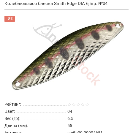
Колеблющаяся блесна Smith Edge DIA 6,5гр. №04
- 8%
Рейтинг:
Цвет:
04
Вес (гр):
6.5
Длина (мм):
55
Артикул:
smith00-00004651