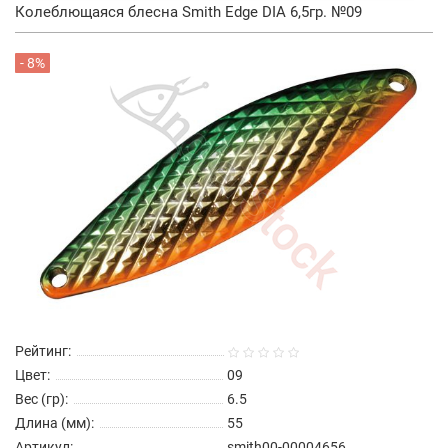
Колеблющаяся блесна Smith Edge DIA 6,5гр. №09
- 8%
Рейтинг:
Цвет:
09
Вес (гр):
6.5
Длина (мм):
55
Артикул:
smith00-00004656