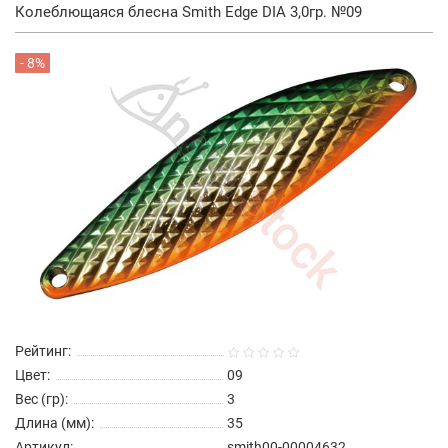
Колеблющаяся блесна Smith Edge DIA 3,0гр. №09
- 8%
Рейтинг:
Цвет:
09
Вес (гр):
3
Длина (мм):
35
Артикул:
smith00-00004632