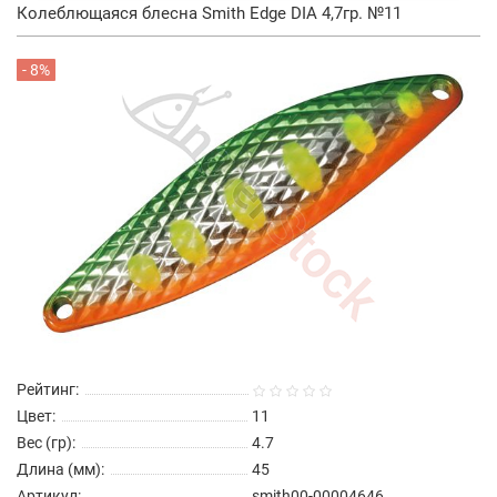
Колеблющаяся блесна Smith Edge DIA 4,7гр. №11
- 8%
Рейтинг:
Цвет:
11
Вес (гр):
4.7
Длина (мм):
45
Артикул:
smith00-00004646