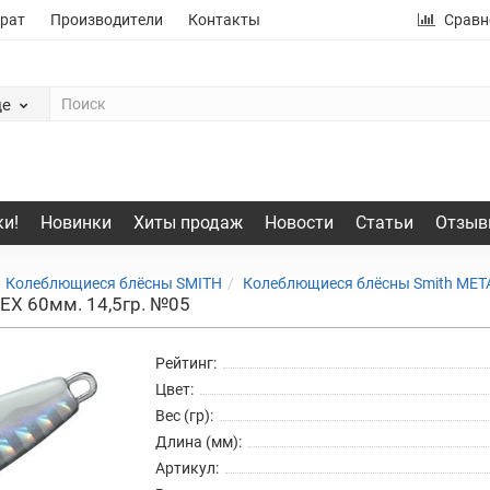
рат
Производители
Контакты
Сравн
де
и!
Новинки
Хиты продаж
Новости
Статьи
Отзыв
Колеблющиеся блёсны SMITH
Колеблющиеся блёсны Smith ME
EX 60мм. 14,5гр. №05
Рейтинг:
Цвет:
Вес (гр):
Длина (мм):
Артикул: