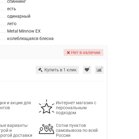
спиннинг
есть
одинарный
лето
Metal Minnow EX
колеблющаяся блесна
Нет в наличии
Купить в 1 клик
ки и акции для
Интернет магазин с
ентов
персональным
подходом
ные варианты
Сотни пунктов
трой и
самовывоза по всей
рогой доставки
России