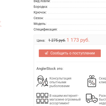
Вид ловли:
Бородка:
Крючок:
Сезон:
Модель:
Спецификация:
1 173 руб.
1 275 руб.
Цена:
Сообщить о поступлении
AnglerStock это:
Консультация
Скид
опытными
кли
рыболовами
В нашем интернет-
Раз
магазине огромный
быс
ассортимент
недо