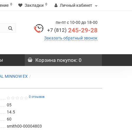
0
0
ение
Закладки
Личный кабинет
пн-пт с 10-00 до 18-00
245-29-28
+7 (812)
Заказать обратный звонок
ы
Корзина
покупок
: 0
TAL MINNOW EX
0 отзывов
05
14.5
60
smith00-00004803