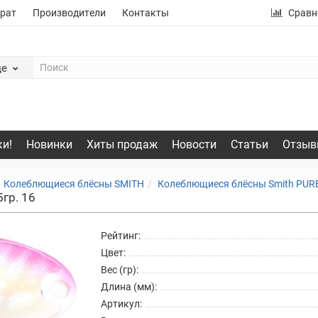
рат
Производители
Контакты
Сравн
де
и!
Новинки
Хиты продаж
Новости
Статьи
Отзыв
Колеблющиеся блёсны SMITH
Колеблющиеся блёсны Smith PURE S
5гр. 16
Рейтинг:
Цвет:
Вес (гр):
Длина (мм):
Артикул: