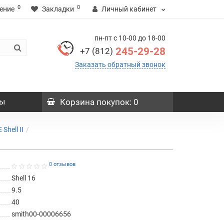
0
0
ение
Закладки
Личный кабинет
пн-пт с 10-00 до 18-00
245-29-28
+7 (812)
Заказать обратный звонок
ы
Корзина
покупок
: 0
hell II
0 отзывов
Shell 16
9.5
40
smith00-00006656