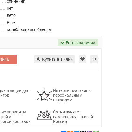
спиннинг
нет
лето
Pure
колеблющаяся блесна
Есть в наличии
пить
Купить в 1 клик
ки и акции для
Интернет магазин с
ентов
персональным
подходом
ные варианты
Сотни пунктов
трой и
самовывоза по всей
рогой доставки
России