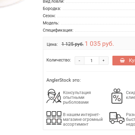
Вид ловли:
Бородка:
Сезон:
Модель:
Спецификация:
1 035 руб.
1 125 руб.
Цена:
-
Ку
Количество:
+
AnglerStock это:
Консультация
Скид
опытными
кли
рыболовами
В нашем интернет-
Раз
магазине огромный
быс
ассортимент
недо