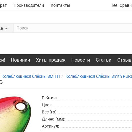
рат
Производители
Контакты
Сравн
де
и!
Новинки
Хиты продаж
Новости
Статьи
Отзыв
Колеблющиеся блёсны SMITH
Колеблющиеся блёсны Smith PUR
GG
Рейтинг:
Цвет:
Вес (гр):
Длина (мм):
Артикул: