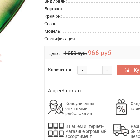
Вид ловли:
Бородка:
Крючок:
Сезон:
Модель:
Спецификация:
966 руб.
1 050 руб.
Цена:
-
Ку
Количество:
+
AnglerStock это:
Консультация
Скид
опытными
кли
рыболовами
В нашем интернет-
Раз
магазине огромный
быс
ассортимент
недо