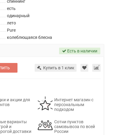
спиннинг
есть
одинарный
лето
Pure
колеблющаяся блесна
Есть в наличии
пить
Купить в 1 клик
ки и акции для
Интернет магазин с
ентов
персональным
подходом
ные варианты
Сотни пунктов
трой и
самовывоза по всей
рогой доставки
России