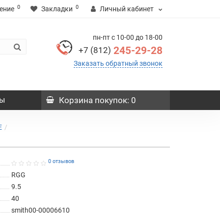
0
0
ение
Закладки
Личный кабинет
пн-пт с 10-00 до 18-00
245-29-28
+7 (812)
Заказать обратный звонок
ы
Корзина
покупок
: 0
E
0 отзывов
RGG
9.5
40
smith00-00006610