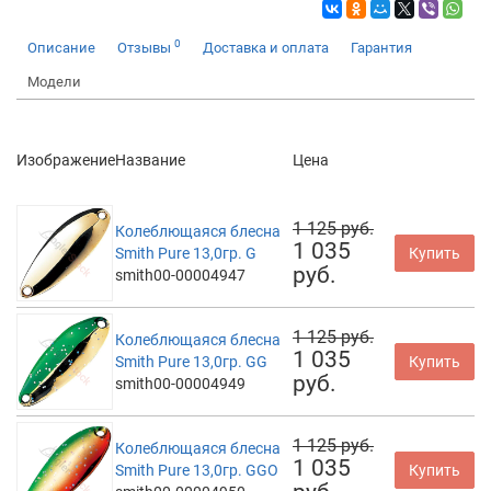
0
Описание
Отзывы
Доставка и оплата
Гарантия
Модели
Изображение
Название
Цена
1 125 руб.
Колеблющаяся блесна
1 035
Smith Pure 13,0гр. G
Купить
руб.
smith00-00004947
1 125 руб.
Колеблющаяся блесна
1 035
Smith Pure 13,0гр. GG
Купить
руб.
smith00-00004949
1 125 руб.
Колеблющаяся блесна
1 035
Smith Pure 13,0гр. GGO
Купить