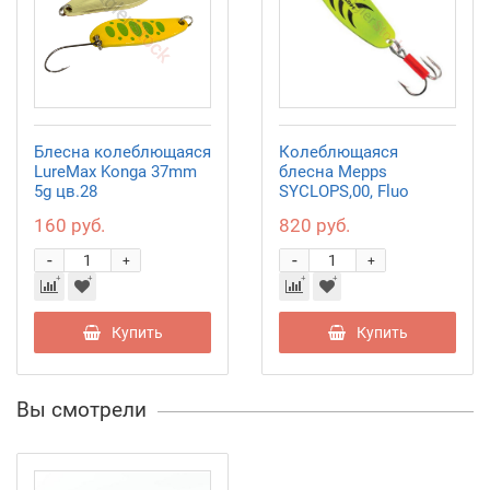
Блесна колеблющаяся
Колеблющаяся
LureMax Konga 37mm
блесна Mepps
5g цв.28
SYCLOPS,00, Fluo
Chartreuse
160 руб.
820 руб.
-
-
+
+
Купить
Купить
Вы смотрели