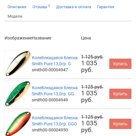
0
Описание
Отзывы
Доставка и оплата
Гарантия
Модели
Изображение
Название
Цена
1 125 руб.
Колеблющаяся блесна
1 035
Smith Pure 13,0гр. G
Купить
руб.
smith00-00004947
1 125 руб.
Колеблющаяся блесна
1 035
Smith Pure 13,0гр. GG
Купить
руб.
smith00-00004949
1 125 руб.
Колеблющаяся блесна
1 035
Smith Pure 13,0гр. GGO
Купить
руб.
smith00-00004950