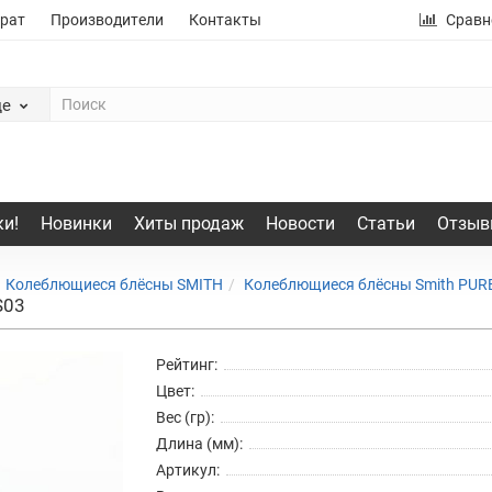
рат
Производители
Контакты
Сравн
де
и!
Новинки
Хиты продаж
Новости
Статьи
Отзыв
Колеблющиеся блёсны SMITH
Колеблющиеся блёсны Smith PUR
S03
Рейтинг:
Цвет:
Вес (гр):
Длина (мм):
Артикул: