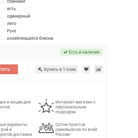
спиннинг
есть
одинарный
лето
Pure
колеблющаяся блесна
Есть в наличии
пить
Купить в 1 клик
ки и акции для
Интернет магазин с
ентов
персональным
подходом
ные варианты
Сотни пунктов
трой и
самовывоза по всей
рогой доставки
России