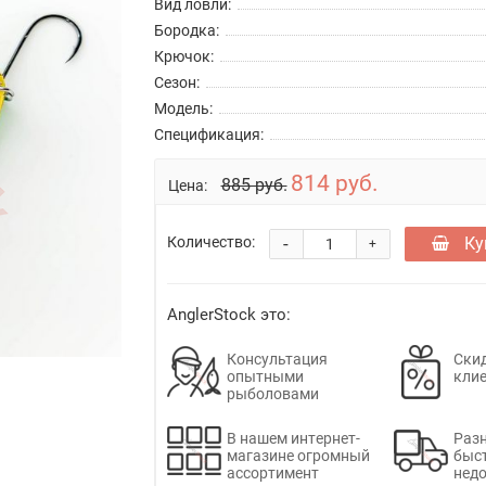
Вид ловли:
Бородка:
Крючок:
Сезон:
Модель:
Спецификация:
814 руб.
885 руб.
Цена:
-
Ку
Количество:
+
AnglerStock это:
Консультация
Скид
опытными
кли
рыболовами
В нашем интернет-
Раз
магазине огромный
быс
ассортимент
недо