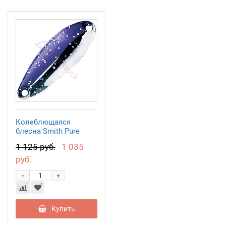
Колеблющаяся
блесна Smith Pure
13,0гр. SB
1 125 руб.
1 035
руб.
-
+
Купить