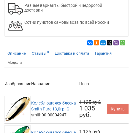
Разные варианты быстрой и недорогой
доставки
Сотни пунктов самовывоза по всей России
0
Описание
Отзывы
Доставка и оплата
Гарантия
Модели
Изображение
Название
Цена
1 125 руб.
Колеблющаяся блесна
1 035
Smith Pure 13,0гр. G
Купить
руб.
smith00-00004947
1 125 руб.
Колеблющаяся блесна