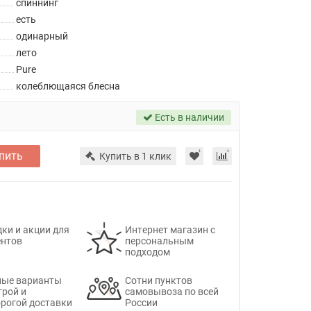
спиннинг
есть
одинарный
лето
Pure
колеблющаяся блесна
Есть в наличии
пить
Купить в 1 клик
ки и акции для
Интернет магазин с
ентов
персональным
подходом
ные варианты
Сотни пунктов
трой и
самовывоза по всей
рогой доставки
России