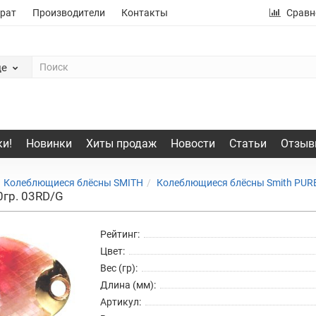
рат
Производители
Контакты
Сравн
де
и!
Новинки
Хиты продаж
Новости
Статьи
Отзыв
Колеблющиеся блёсны SMITH
Колеблющиеся блёсны Smith PURE S
0гр. 03RD/G
Рейтинг:
Цвет:
Вес (гр):
Длина (мм):
Артикул: