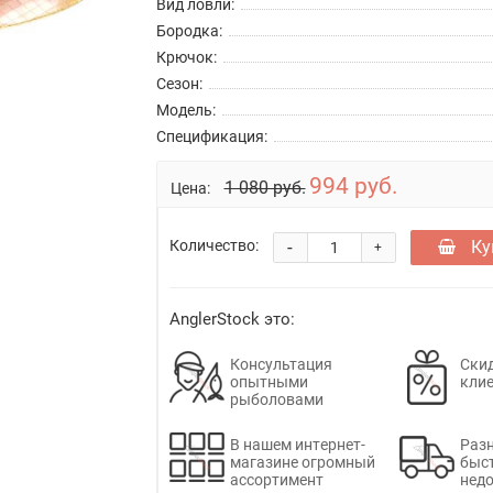
Вид ловли:
Бородка:
Крючок:
Сезон:
Модель:
Спецификация:
994 руб.
1 080 руб.
Цена:
-
Ку
Количество:
+
AnglerStock это:
Консультация
Скид
опытными
кли
рыболовами
В нашем интернет-
Раз
магазине огромный
быс
ассортимент
недо