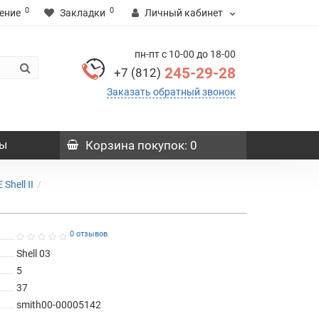
0
0
ение
Закладки
Личный кабинет
пн-пт с 10-00 до 18-00
245-29-28
+7 (812)
Заказать обратный звонок
ы
Корзина
покупок
: 0
hell II
0 отзывов
Shell 03
5
37
smith00-00005142