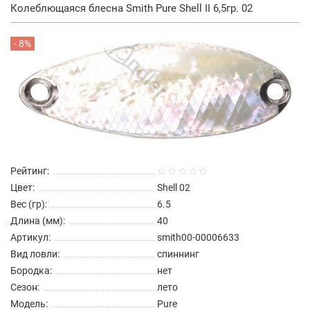
Колеблющаяся блесна Smith Pure Shell II 6,5гр. 02
- 8%
Рейтинг:
Цвет:
Shell 02
Вес (гр):
6.5
Длина (мм):
40
Артикул:
smith00-00006633
Вид ловли:
спиннинг
Бородка:
нет
Сезон:
лето
Модель:
Pure