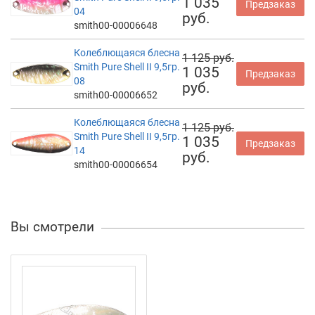
1 035
Предзаказ
04
руб.
smith00-00006648
Колеблющаяся блесна
1 125 руб.
Smith Pure Shell II 9,5гр.
1 035
Предзаказ
08
руб.
smith00-00006652
Колеблющаяся блесна
1 125 руб.
Smith Pure Shell II 9,5гр.
1 035
Предзаказ
14
руб.
smith00-00006654
Вы смотрели