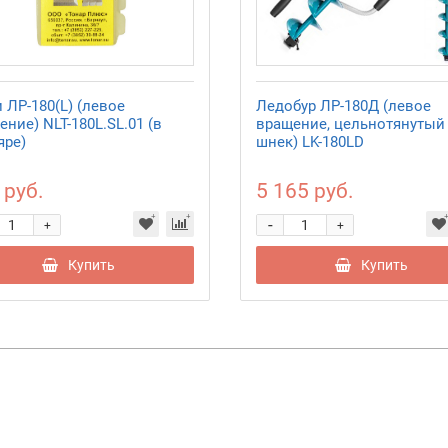
 ЛР-180(L) (левое
Ледобур ЛР-180Д (левое
ние) NLT-180L.SL.01 (в
вращение, цельнотянутый
яре)
шнек) LK-180LD
 руб.
5 165 руб.
-
+
+
Купить
Купить