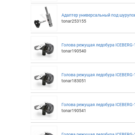
Адаптер универсальный под шурупов
tonar253155
Голова режущая ледобура ICEBERG-11
tonar190540
Голова режущая ледобура ICEBERG-11
tonar183051
Голова режущая ледобура ICEBERG-1
tonar190541
Голова режущая ледобура ICEBERG-1