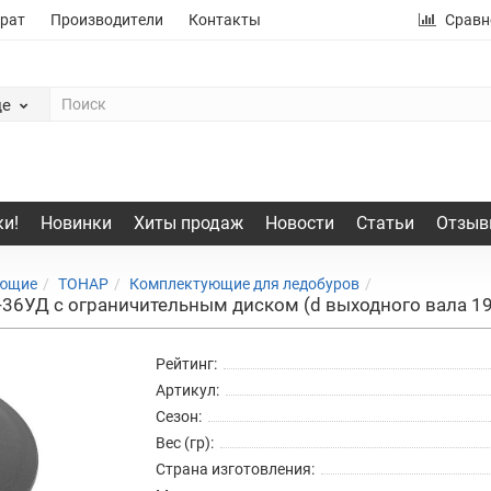
рат
Производители
Контакты
Сравн
де
и!
Новинки
Хиты продаж
Новости
Статьи
Отзыв
ующие
ТОНАР
Комплектующие для ледобуров
-36УД с ограничительным диском (d выходного вала 1
Рейтинг:
Артикул:
Сезон:
Вес (гр):
Страна изготовления: