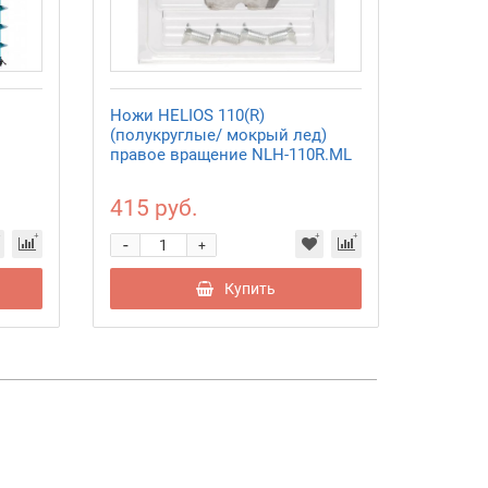
Ножи HELIOS 110(R)
Ледобу
(полукруглые/ мокрый лед)
130(L)-
правое вращение NLH-110R.ML
вращен
415 руб.
9 930
-
-
+
Купить