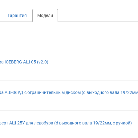
Гарантия
Модели
а ICEBERG АШ-05 (v2.0)
ра АШ-36УД с ограничительным диском (d выходного вала 19/22мм
ерт АШ-25У для ледобура (d выходного вала 19/22мм, с ручкой)