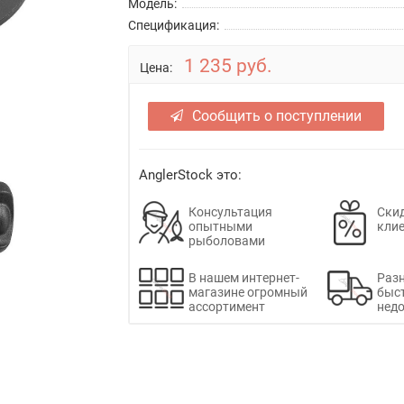
Модель:
Спецификация:
1 235 руб.
Цена:
Сообщить о поступлении
AnglerStock это:
Консультация
Скид
опытными
кли
рыболовами
В нашем интернет-
Раз
магазине огромный
быс
ассортимент
недо