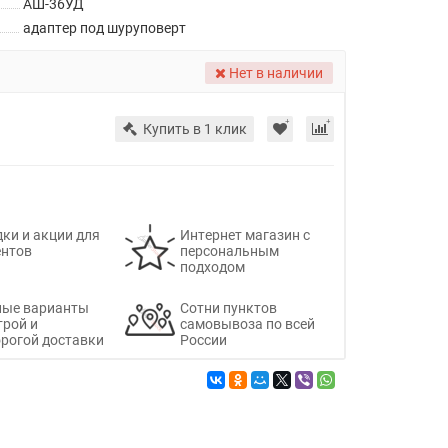
АШ-36УД
адаптер под шуруповерт
Нет в наличии
Купить в 1 клик
ки и акции для
Интернет магазин с
ентов
персональным
подходом
ные варианты
Сотни пунктов
трой и
самовывоза по всей
рогой доставки
России