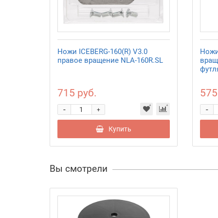
Ножи ICEBERG-160(R) V3.0
Ножи
правое вращение NLA-160R.SL
враще
футл
715 руб.
575
-
-
+
Купить
Вы смотрели