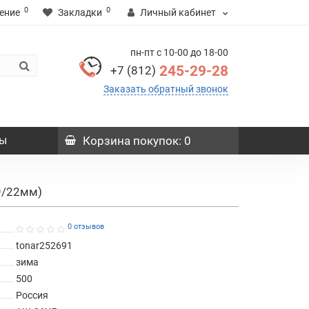
0
0
ение
Закладки
Личный кабинет
пн-пт с 10-00 до 18-00
245-29-28
+7 (812)
Заказать обратный звонок
ы
Корзина
покупок
: 0
9/22мм)
0 отзывов
tonar252691
зима
500
Россия