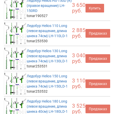
Ледобур Helios HS-150D (R)
3 650
(правое вращение) LH-
Купить
руб.
150RD
tonar190527
Ледобур Helios 110 Long
2 885
(левое вращение, длина
Предзаказ
руб.
шнека 74см) LH-110LD-1
tonar253530
Ледобур Helios 130 Long
3 040
(левое вращение, длина
Предзаказ
руб.
шнека 74см) LH-130LD-1
tonar253531
Ледобур Helios 150 Long
3 110
(левое вращение, длина
Предзаказ
руб.
шнека 74см) LH-150LD-1
tonar253532
Ледобур Helios 180 Long
3 525
(левое вращение, длина
Предзаказ
руб.
шнека 40см) LH-180LD-1