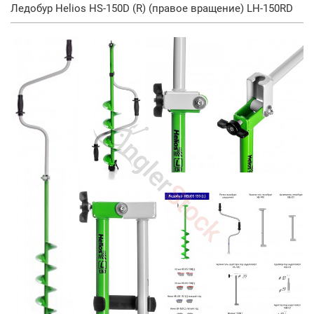
Ледобур Helios HS-150D (R) (правое вращение) LH-150RD