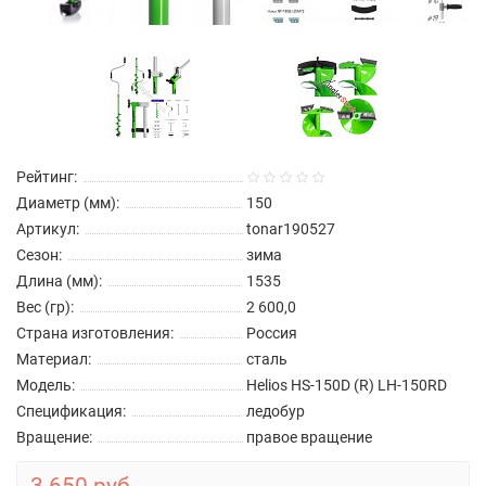
Рейтинг:
Диаметр (мм):
150
Артикул:
tonar190527
Сезон:
зима
Длина (мм):
1535
Вес (гр):
2 600,0
Страна изготовления:
Россия
Материал:
сталь
Модель:
Helios HS-150D (R) LH-150RD
Спецификация:
ледобур
Вращение:
правое вращение