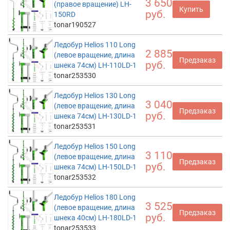
3 650
(правое вращение) LH-
Купить
руб.
150RD
tonar190527
Ледобур Helios 110 Long
2 885
(левое вращение, длина
Предзаказ
руб.
шнека 74см) LH-110LD-1
tonar253530
Ледобур Helios 130 Long
3 040
(левое вращение, длина
Предзаказ
руб.
шнека 74см) LH-130LD-1
tonar253531
Ледобур Helios 150 Long
3 110
(левое вращение, длина
Предзаказ
руб.
шнека 74см) LH-150LD-1
tonar253532
Ледобур Helios 180 Long
3 525
(левое вращение, длина
Предзаказ
руб.
шнека 40см) LH-180LD-1
tonar253533