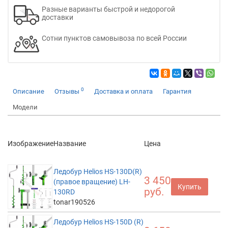
Разные варианты быстрой и недорогой
доставки
Сотни пунктов самовывоза по всей России
0
Описание
Отзывы
Доставка и оплата
Гарантия
Модели
Изображение
Название
Цена
Ледобур Helios HS-130D(R)
3 450
(правое вращение) LH-
Купить
руб.
130RD
tonar190526
Ледобур Helios HS-150D (R)