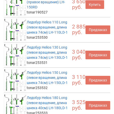
3 650
(правое вращение) LH-
Купить
руб.
150RD
tonar190527
Ледобур Helios 110 Long
2 885
(левое вращение, длина
Предзаказ
руб.
шнека 74см) LH-110LD-1
tonar253530
Ледобур Helios 130 Long
3 040
(левое вращение, длина
Предзаказ
руб.
шнека 74см) LH-130LD-1
tonar253531
Ледобур Helios 150 Long
3 110
(левое вращение, длина
Предзаказ
руб.
шнека 74см) LH-150LD-1
tonar253532
Ледобур Helios 180 Long
3 525
(левое вращение, длина
Предзаказ
руб.
шнека 40см) LH-180LD-1
tonar253533