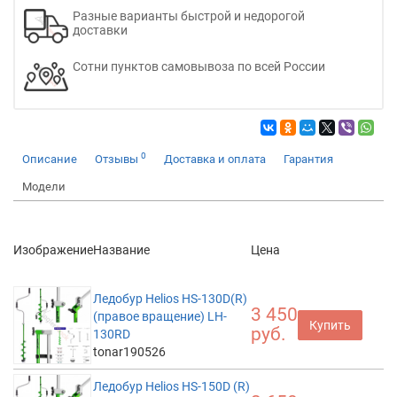
Разные варианты быстрой и недорогой
доставки
Сотни пунктов самовывоза по всей России
0
Описание
Отзывы
Доставка и оплата
Гарантия
Модели
Изображение
Название
Цена
Ледобур Helios HS-130D(R)
3 450
(правое вращение) LH-
Купить
руб.
130RD
tonar190526
Ледобур Helios HS-150D (R)