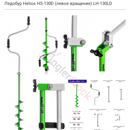
Ледобур Helios HS-130D (левое вращение) LH-130LD