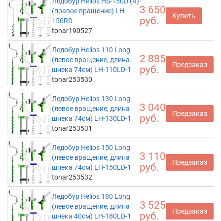
Ледобур Helios HS-150D (R)
3 650
(правое вращение) LH-
Купить
руб.
150RD
tonar190527
Ледобур Helios 110 Long
2 885
(левое вращение, длина
Предзаказ
руб.
шнека 74см) LH-110LD-1
tonar253530
Ледобур Helios 130 Long
3 040
(левое вращение, длина
Предзаказ
руб.
шнека 74см) LH-130LD-1
tonar253531
Ледобур Helios 150 Long
3 110
(левое вращение, длина
Предзаказ
руб.
шнека 74см) LH-150LD-1
tonar253532
Ледобур Helios 180 Long
3 525
(левое вращение, длина
Предзаказ
руб.
шнека 40см) LH-180LD-1