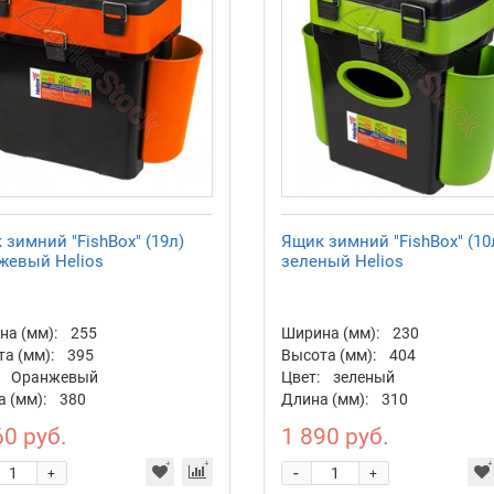
 зимний "FishBox" (19л)
Ящик зимний "FishBox" (10
жевый Helios
зеленый Helios
а (мм):
255
Ширина (мм):
230
а (мм):
395
Высота (мм):
404
Оранжевый
Цвет:
зеленый
 (мм):
380
Длина (мм):
310
60 руб.
1 890 руб.
-
+
+