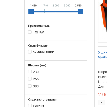
1 480
1 740
2 000
2 260
2 520
Производитель
ТОНАР
Спецификация
зимний ящик
Ящик
оран
Ширина (мм)
230
Ширин
Высот
255
Цвет:
380
Длина
2 0
Страна изготовления
-
Россия