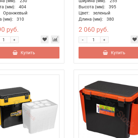
а (мм):
230
Ширина (мм):
255
а (мм):
404
Высота (мм):
395
Оранжевый
Цвет:
зеленый
 (мм):
310
Длина (мм):
380
90 руб.
2 060 руб.
-
+
+
Купить
Купить