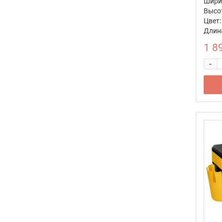
Ширин
Высот
Цвет:
Длина
1 8
-