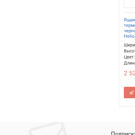
Ящик
терм
черно
Helio
Ширин
Высот
Цвет:
Длина
2 5
Подписк