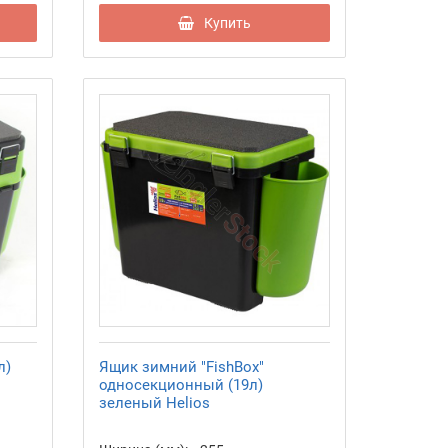
Купить
л)
Ящик зимний "FishBox"
односекционный (19л)
зеленый Helios