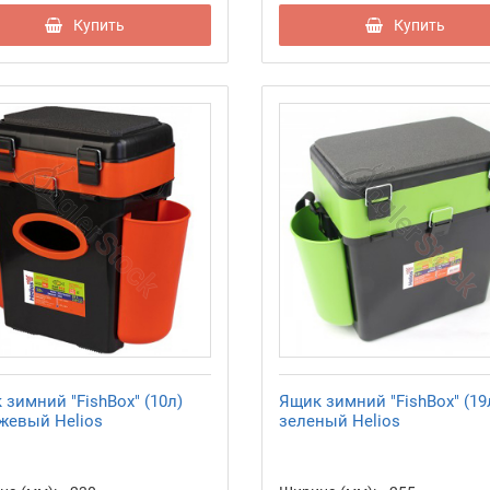
Купить
Купить
 зимний "FishBox" (10л)
Ящик зимний "FishBox" (19
жевый Helios
зеленый Helios