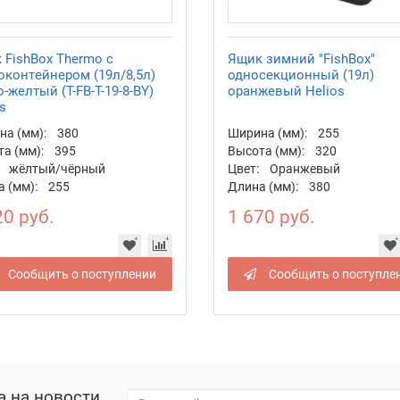
 FishBox Thermo с
Ящик зимний "FishBox"
оконтейнером (19л/8,5л)
односекционный (19л)
-желтый (T-FB-T-19-8-BY)
оранжевый Helios
s
а (мм):
380
Ширина (мм):
255
а (мм):
395
Высота (мм):
320
жёлтый/чёрный
Цвет:
Оранжевый
 (мм):
255
Длина (мм):
380
20 руб.
1 670 руб.
Сообщить о поступлении
Сообщить о поступле
а на новости