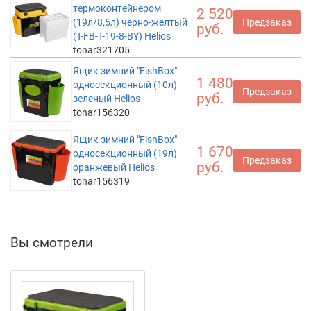
термоконтейнером
2 520
(19л/8,5л) черно-желтый
Предзаказ
руб.
(T-FB-T-19-8-BY) Helios
tonar321705
Ящик зимний "FishBox"
1 480
односекционный (10л)
Предзаказ
руб.
зеленый Helios
tonar156320
Ящик зимний "FishBox"
1 670
односекционный (19л)
Предзаказ
руб.
оранжевый Helios
tonar156319
Вы смотрели