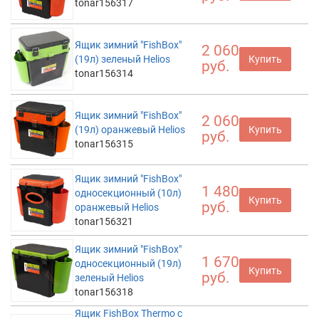
tonar156317
Ящик зимний "FishBox"
2 060
(19л) зеленый Helios
Купить
руб.
tonar156314
Ящик зимний "FishBox"
2 060
(19л) оранжевый Helios
Купить
руб.
tonar156315
Ящик зимний "FishBox"
1 480
односекционный (10л)
Купить
руб.
оранжевый Helios
tonar156321
Ящик зимний "FishBox"
1 670
односекционный (19л)
Купить
руб.
зеленый Helios
tonar156318
Ящик FishBox Thermo с