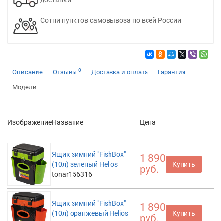
доставки
Сотни пунктов самовывоза по всей России
0
Описание
Отзывы
Доставка и оплата
Гарантия
Модели
Изображение
Название
Цена
Ящик зимний "FishBox"
1 890
(10л) зеленый Helios
Купить
руб.
tonar156316
Ящик зимний "FishBox"
1 890
(10л) оранжевый Helios
Купить
руб.