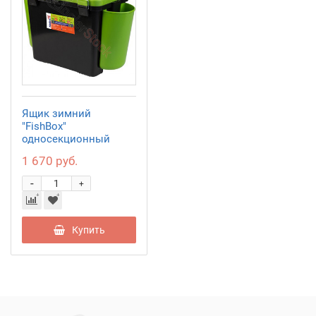
Ящик зимний
"FishBox"
односекционный
(19л) зеленый Helios
1 670 руб.
-
+
Купить