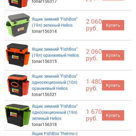
tonar156317
Ящик зимний "FishBox"
2 060
(19л) зеленый Helios
Купить
руб.
tonar156314
Ящик зимний "FishBox"
2 060
(19л) оранжевый Helios
Купить
руб.
tonar156315
Ящик зимний "FishBox"
1 480
односекционный (10л)
Купить
руб.
оранжевый Helios
tonar156321
Ящик зимний "FishBox"
1 670
односекционный (19л)
Купить
руб.
зеленый Helios
tonar156318
Ящик FishBox Thermo с