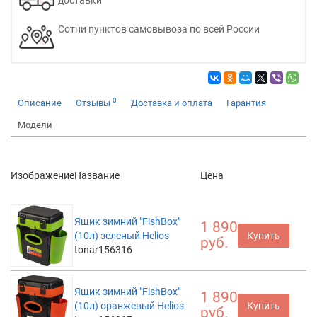
доставки
Сотни пунктов самовывоза по всей России
0
Описание
Отзывы
Доставка и оплата
Гарантия
Модели
Изображение
Название
Цена
Ящик зимний "FishBox"
1 890
(10л) зеленый Helios
Купить
руб.
tonar156316
Ящик зимний "FishBox"
1 890
(10л) оранжевый Helios
Купить
руб.