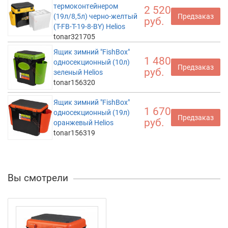
термоконтейнером
2 520
(19л/8,5л) черно-желтый
Предзаказ
руб.
(T-FB-T-19-8-BY) Helios
tonar321705
Ящик зимний "FishBox"
1 480
односекционный (10л)
Предзаказ
руб.
зеленый Helios
tonar156320
Ящик зимний "FishBox"
1 670
односекционный (19л)
Предзаказ
руб.
оранжевый Helios
tonar156319
Вы смотрели