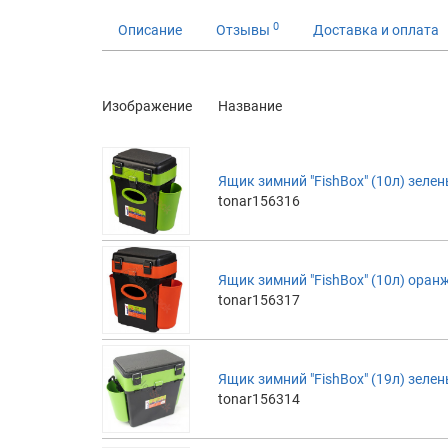
0
Описание
Отзывы
Доставка и оплата
Изображение
Название
Ящик зимний "FishBox" (10л) зелен
tonar156316
Ящик зимний "FishBox" (10л) оран
tonar156317
Ящик зимний "FishBox" (19л) зелен
tonar156314