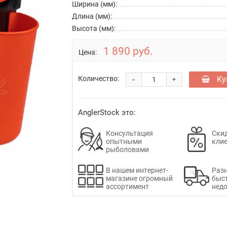
Ширина (мм):
Длина (мм):
Высота (мм):
1 890 руб.
Цена:
-
Ку
Количество:
+
AnglerStock это:
Консультация
Скид
опытными
кли
рыболовами
В нашем интернет-
Раз
магазине огромный
быс
ассортимент
недо