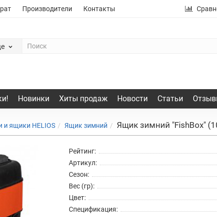
рат
Производители
Контакты
Сравн
де
и!
Новинки
Хиты продаж
Новости
Статьи
Отзыв
Ящик зимний "FishBox" (
и и ящики HELIOS
Ящик зимний
Рейтинг:
Артикул:
Сезон:
Вес (гр):
Цвет:
Спецификация: