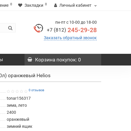
0
0
ение
Закладки
Личный кабинет
пн-пт с 10-00 до 18-00
245-29-28
+7 (812)
Заказать обратный звонок
ы
Корзина
покупок
: 0
10л) оранжевый Helios
0 отзывов
tonar156317
зима, лето
2400
оранжевый
зимний ящик