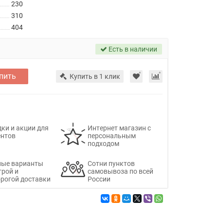
230
310
404
Есть в наличии
пить
Купить в 1 клик
ки и акции для
Интернет магазин с
ентов
персональным
подходом
ные варианты
Сотни пунктов
трой и
самовывоза по всей
рогой доставки
России