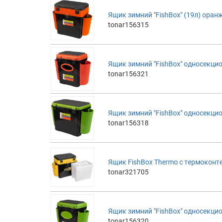
Ящик зимний "FishBox" (19л) оран
tonar156315
Ящик зимний "FishBox" односекцио
tonar156321
Ящик зимний "FishBox" односекцио
tonar156318
Ящик FishBox Thermo с термоконтей
tonar321705
Ящик зимний "FishBox" односекцио
tonar156320